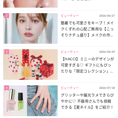
2
2026/06/27
ビューティー
酷暑でも可愛さをキープ！メイ
クくずれの心配ご無用な【こっ
そりナチュ盛り】メイクの作り
方
3
2026/06/29
ビューティー
【HACCI】ミニーのデザインが
可愛すぎる♡ ギフトにもぴっ
たりな「限定コレクション」が
登場！
4
2026/07/18
ビューティー
グリッターや偏光ラメできらび
やかに♡ 不器用さんでも挑戦
できる【夏ネイル】をご紹介！