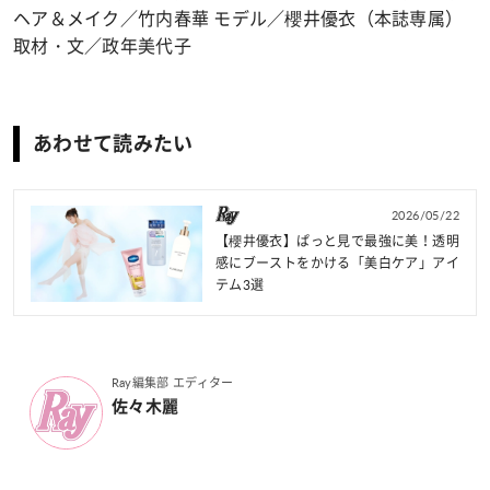
ヘア＆メイク／竹内春華 モデル／櫻井優衣（本誌専属）
取材・文／政年美代子
あわせて読みたい
2026/05/22
【櫻井優衣】ぱっと見で最強に美！透明
感にブーストをかける「美白ケア」アイ
テム3選
Ray編集部 エディター
佐々木麗