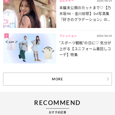
4
2026/06/25
カルチャー
本編未公開のカットまで♡【乃
木坂46・金川紗耶】1st写真集
『好きのグラデーション』の魅
力をたっぷりとお届け！
5
2026/06/24
ファッション
“スポーツ観戦”の日に♡ 気分が
上がる【ユニフォーム着回しコ
ーデ】特集
MORE
RECOMMEND
おすすめ記事