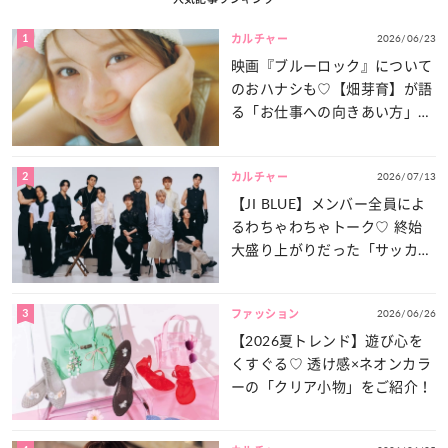
1
2026/06/23
カルチャー
映画『ブルーロック』について
のおハナシも♡【畑芽育】が語
る「お仕事への向きあい方」と
は？
2
2026/07/13
カルチャー
【JI BLUE】メンバー全員によ
るわちゃわちゃトーク♡ 終始
大盛り上がりだった「サッカー
談義」を一気見せ！
3
2026/06/26
ファッション
【2026夏トレンド】遊び心を
くすぐる♡ 透け感×ネオンカラ
ーの「クリア小物」をご紹介！