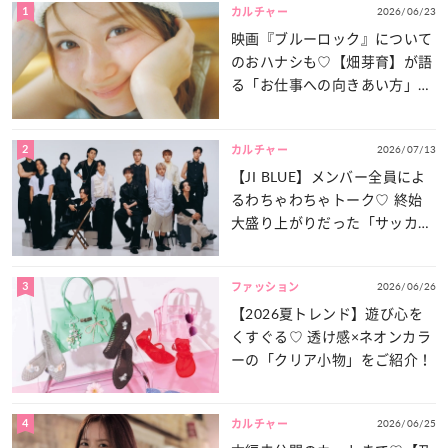
1
2026/06/23
カルチャー
映画『ブルーロック』について
のおハナシも♡【畑芽育】が語
る「お仕事への向きあい方」と
は？
2
2026/07/13
カルチャー
【JI BLUE】メンバー全員によ
るわちゃわちゃトーク♡ 終始
大盛り上がりだった「サッカー
談義」を一気見せ！
3
2026/06/26
ファッション
【2026夏トレンド】遊び心を
くすぐる♡ 透け感×ネオンカラ
ーの「クリア小物」をご紹介！
4
2026/06/25
カルチャー