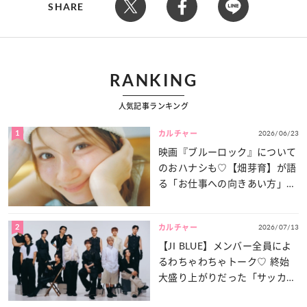
SHARE
RANKING
人気記事ランキング
1
2026/06/23
カルチャー
映画『ブルーロック』について
のおハナシも♡【畑芽育】が語
る「お仕事への向きあい方」と
は？
2
2026/07/13
カルチャー
【JI BLUE】メンバー全員によ
るわちゃわちゃトーク♡ 終始
大盛り上がりだった「サッカー
談義」を一気見せ！