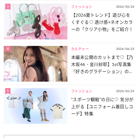
3
2026/06/26
ファッション
【2026夏トレンド】遊び心を
くすぐる♡ 透け感×ネオンカラ
ーの「クリア小物」をご紹介！
4
2026/06/25
カルチャー
本編未公開のカットまで♡【乃
木坂46・金川紗耶】1st写真集
『好きのグラデーション』の魅
力をたっぷりとお届け！
5
2026/06/24
ファッション
“スポーツ観戦”の日に♡ 気分が
上がる【ユニフォーム着回しコ
ーデ】特集