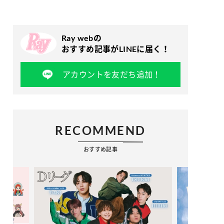
Ray webの
おすすめ記事がLINEに届く！
アカウントを友だち追加！
RECOMMEND
おすすめ記事