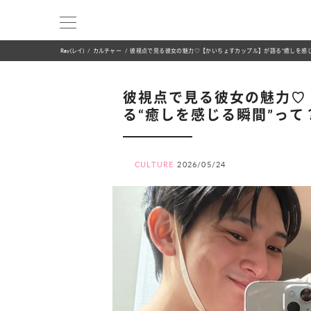
Ray(レイ)
カルチャー
彼視点で見る彼女の魅力♡【かいちょすカップル】が語る“癒しを感じ
彼視点で見る彼女の魅力♡
る“癒しを感じる瞬間”って
CULTURE
2026/05/24