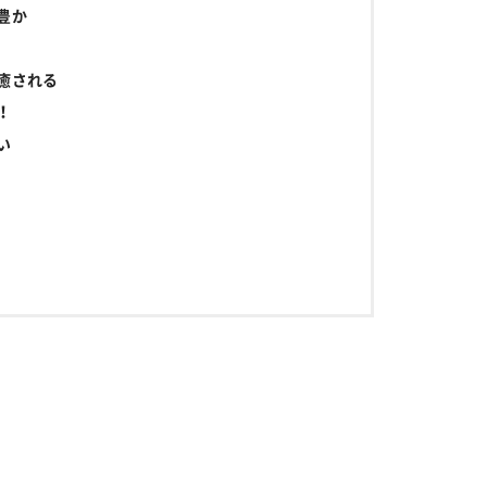
豊か
癒される
！
い