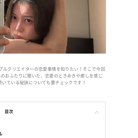
愛のカップルクリエイターの恋愛事情を知りたい！そこで今回
ルのおふたりに聞いた、恋愛のときめきや癒しを感じ
続いている秘訣についても要チェックです！
目次
ル