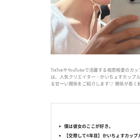
TikTokやYouTubeで活躍する相思相
は、人気クリエイター・かいちょすカップ
る甘〜い関係をご紹介します♡ 関係が長く
僕は彼女のここが好き。
【交際して4年目】かいちょすカップ