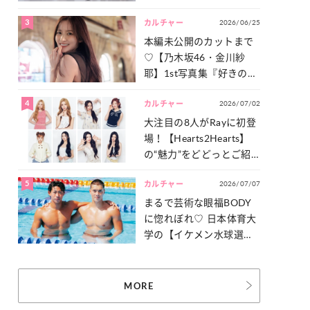
った「サッカー談義」を
3
2026/06/25
一気見せ！
カルチャー
本編未公開のカットまで
♡【乃木坂46・金川紗
耶】1st写真集『好きのグ
ラデーション』の魅力を
4
2026/07/02
たっぷりとお届け！
カルチャー
大注目の8人がRayに初登
場！【Hearts2Hearts】
の“魅力”をどどっとご紹
介！
5
2026/07/07
カルチャー
まるで芸術な眼福BODY
に惚れぼれ♡ 日本体育大
学の【イケメン水球選
手】スナップ
MORE