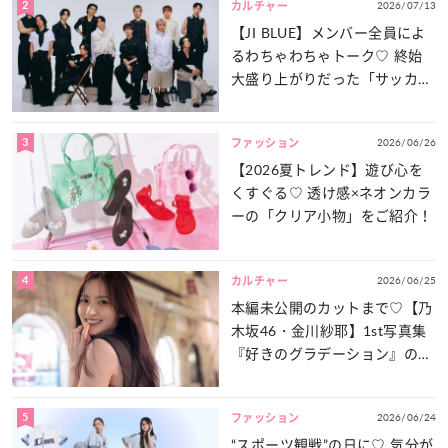
2
2026/07/13
カルチャー
【JI BLUE】メンバー全員によ
るわちゃわちゃトーク♡ 終始
大盛り上がりだった「サッカー
談義」を一気見せ！
3
2026/06/26
ファッション
【2026夏トレンド】遊び心を
くすぐる♡ 透け感×ネオンカラ
ーの「クリア小物」をご紹介！
4
2026/06/25
カルチャー
本編未公開のカットまで♡【乃
木坂46・金川紗耶】1st写真集
『好きのグラデーション』の魅
力をたっぷりとお届け！
5
2026/06/24
ファッション
“スポーツ観戦”の日に♡ 気分が