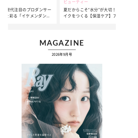
ビューティー
ファッション
ダンサー
夏だからこそ“水分”が大切！くずれないメ
簡単アレンジ
ンダンサ
イクをつくる【保湿ケア】アイテム3選
ぷりの【そで
ク
MAGAZINE
2026年9月号