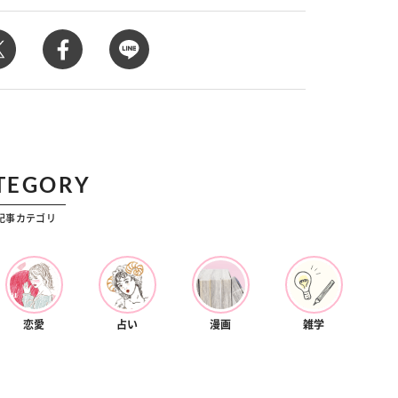
カルチャー
星座別】今月の恋愛運♡ 7月23日～
【Dリーグ】Ray世代注目のプロ
0日の運勢は？
集団♡ 各チームを彩る「イケメ
ー」特集
TEGORY
記事カテゴリ
恋愛
占い
漫画
雑学