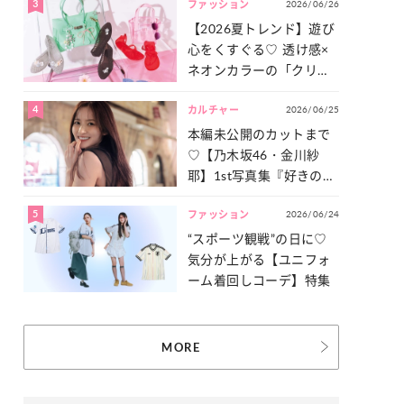
3
2026/06/26
一気見せ！
ファッション
【2026夏トレンド】遊び
心をくすぐる♡ 透け感×
ネオンカラーの「クリア
小物」をご紹介！
4
2026/06/25
カルチャー
本編未公開のカットまで
♡【乃木坂46・金川紗
耶】1st写真集『好きのグ
ラデーション』の魅力を
5
2026/06/24
たっぷりとお届け！
ファッション
“スポーツ観戦”の日に♡
気分が上がる【ユニフォ
ーム着回しコーデ】特集
MORE