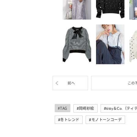
前へ
この
#TAG
岡崎紗絵
titty＆Co.（
冬トレンド
モノトーンコーデ