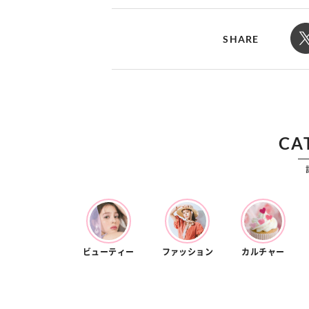
カルチャー
占い
こなれ感たっ
“憧れワンピ”を着るきっかけに♡ おしゃ
【12
】着こなしテ
れ女子が夢中な「ヌン活」の楽しみ方
8月2
SHARE
CA
ビューティー
ファッション
カルチャー