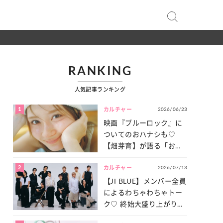
RANKING
人気記事ランキング
1
2026/06/23
カルチャー
映画『ブルーロック』に
ついてのおハナシも♡
【畑芽育】が語る「お仕
事への向きあい方」と
2
2026/07/13
は？
カルチャー
【JI BLUE】メンバー全員
によるわちゃわちゃトー
ク♡ 終始大盛り上がりだ
った「サッカー談義」を