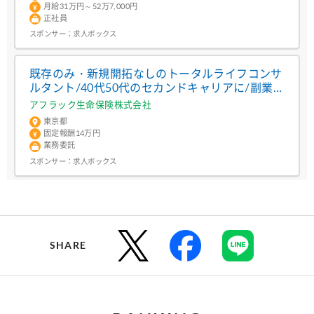
月給31万円～52万7,000円
正社員
スポンサー：
求人ボックス
既存のみ・新規開拓なしのトータルライフコンサ
ルタント/40代50代のセカンドキャリアに/副業・
兼業OK/未経験可
アフラック生命保険株式会社
東京都
固定報酬14万円
業務委託
スポンサー：
求人ボックス
SHARE