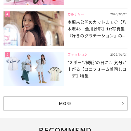
4
2026/06/25
カルチャー
本編未公開のカットまで♡【乃
木坂46・金川紗耶】1st写真集
『好きのグラデーション』の魅
力をたっぷりとお届け！
5
2026/06/24
ファッション
“スポーツ観戦”の日に♡ 気分が
上がる【ユニフォーム着回しコ
ーデ】特集
MORE
RECOMMEND