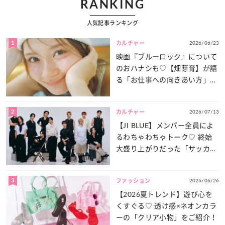
RANKING
人気記事ランキング
1
2026/06/23
カルチャー
映画『ブルーロック』について
のおハナシも♡【畑芽育】が語
る「お仕事への向きあい方」と
は？
2
2026/07/13
カルチャー
【JI BLUE】メンバー全員によ
るわちゃわちゃトーク♡ 終始
大盛り上がりだった「サッカー
談義」を一気見せ！
3
2026/06/26
ファッション
【2026夏トレンド】遊び心を
くすぐる♡ 透け感×ネオンカラ
ーの「クリア小物」をご紹介！