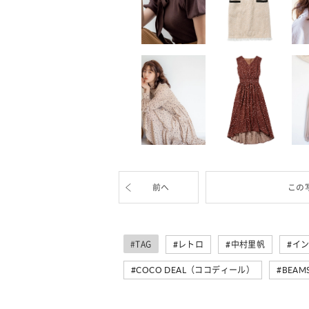
前へ
この
#TAG
レトロ
中村里帆
イ
COCO DEAL（ココディール）
BEA