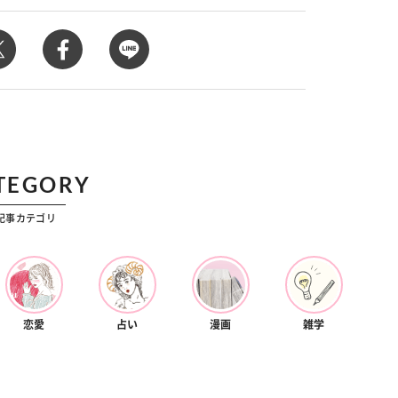
カルチャー
ビ
運♡ 7月23日～
【Dリーグ】Ray世代注目のプロダンサー
夏
集団♡ 各チームを彩る「イケメンダンサ
イ
ー」特集
TEGORY
記事カテゴリ
恋愛
占い
漫画
雑学