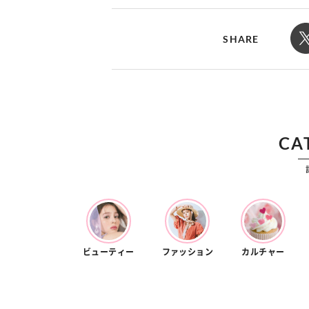
カルチャー
占い
“憧れワンピ”を着るきっかけに♡ おしゃ
【12星座別】今月の恋愛
れ女子が夢中な「ヌン活」の楽しみ方
8月20日の運勢は？
SHARE
CA
ビューティー
ファッション
カルチャー