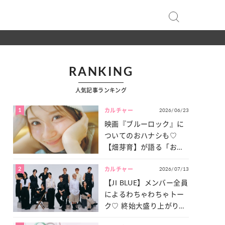
RANKING
人気記事ランキング
1
2026/06/23
カルチャー
映画『ブルーロック』に
ついてのおハナシも♡
【畑芽育】が語る「お仕
事への向きあい方」と
2
2026/07/13
は？
カルチャー
【JI BLUE】メンバー全員
によるわちゃわちゃトー
ク♡ 終始大盛り上がりだ
った「サッカー談義」を