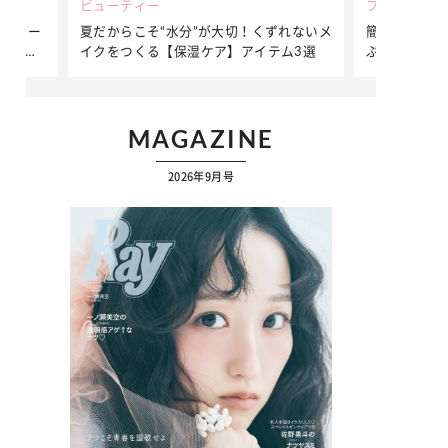
ューティー
ファッション
だからこそ“水分”が大切！くずれないメ
簡単アレンジで別人顔に♡ こ
クをつくる【保湿ケア】アイテム3選
ぷりの【そでロールアップ】
ク
MAGAZINE
2026年9月号