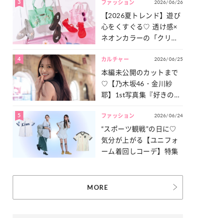
3
2026/06/26
一気見せ！
ファッション
【2026夏トレンド】遊び
心をくすぐる♡ 透け感×
ネオンカラーの「クリア
小物」をご紹介！
4
2026/06/25
カルチャー
本編未公開のカットまで
♡【乃木坂46・金川紗
耶】1st写真集『好きのグ
ラデーション』の魅力を
5
2026/06/24
たっぷりとお届け！
ファッション
“スポーツ観戦”の日に♡
気分が上がる【ユニフォ
ーム着回しコーデ】特集
MORE