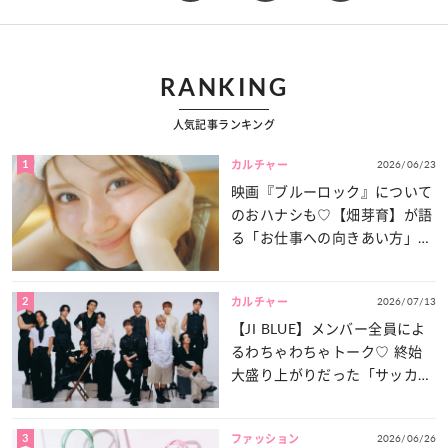
RANKING
人気記事ランキング
1
2026/06/23
カルチャー
映画『ブルーロック』について
のおハナシも♡【畑芽育】が語
る「お仕事への向きあい方」と
は？
2
2026/07/13
カルチャー
【JI BLUE】メンバー全員によ
るわちゃわちゃトーク♡ 終始
大盛り上がりだった「サッカー
談義」を一気見せ！
3
2026/06/26
ファッション