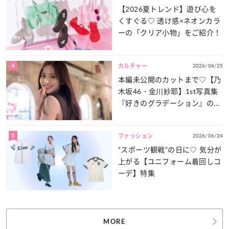
【2026夏トレンド】遊び心を
くすぐる♡ 透け感×ネオンカラ
ーの「クリア小物」をご紹介！
4
2026/06/25
カルチャー
本編未公開のカットまで♡【乃
木坂46・金川紗耶】1st写真集
『好きのグラデーション』の魅
力をたっぷりとお届け！
5
2026/06/24
ファッション
“スポーツ観戦”の日に♡ 気分が
上がる【ユニフォーム着回しコ
ーデ】特集
MORE