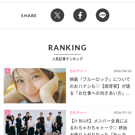
SHARE
RANKING
人気記事ランキング
1
2026/06/23
カルチャー
映画『ブルーロック』について
のおハナシも♡【畑芽育】が語
る「お仕事への向きあい方」と
は？
2
2026/07/13
カルチャー
【JI BLUE】メンバー全員によ
るわちゃわちゃトーク♡ 終始
大盛り上がりだった「サッカー