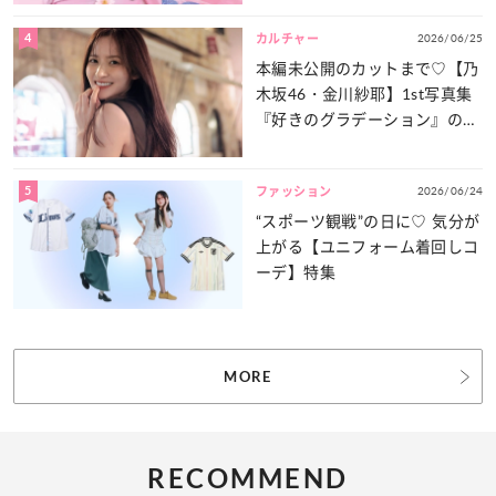
4
2026/06/25
カルチャー
本編未公開のカットまで♡【乃
木坂46・金川紗耶】1st写真集
『好きのグラデーション』の魅
力をたっぷりとお届け！
5
2026/06/24
ファッション
“スポーツ観戦”の日に♡ 気分が
上がる【ユニフォーム着回しコ
ーデ】特集
MORE
RECOMMEND