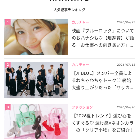
人気記事ランキング
1
2026/06/23
カルチャー
映画『ブルーロック』について
のおハナシも♡【畑芽育】が語
る「お仕事への向きあい方」と
は？
2
2026/07/13
カルチャー
【JI BLUE】メンバー全員によ
るわちゃわちゃトーク♡ 終始
大盛り上がりだった「サッカー
談義」を一気見せ！
3
2026/06/26
ファッション
【2026夏トレンド】遊び心を
くすぐる♡ 透け感×ネオンカラ
ーの「クリア小物」をご紹介！