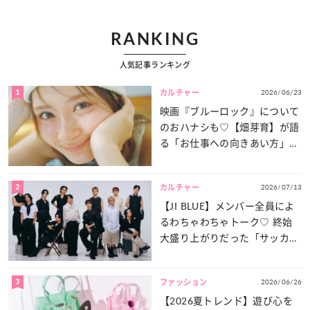
RANKING
人気記事ランキング
1
2026/06/23
カルチャー
映画『ブルーロック』について
のおハナシも♡【畑芽育】が語
る「お仕事への向きあい方」と
は？
2
2026/07/13
カルチャー
【JI BLUE】メンバー全員によ
るわちゃわちゃトーク♡ 終始
大盛り上がりだった「サッカー
談義」を一気見せ！
3
2026/06/26
ファッション
【2026夏トレンド】遊び心を