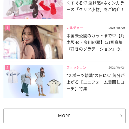
くすぐる♡ 透け感×ネオンカラ
ーの「クリア小物」をご紹介！
4
2026/06/25
カルチャー
本編未公開のカットまで♡【乃
木坂46・金川紗耶】1st写真集
『好きのグラデーション』の魅
力をたっぷりとお届け！
5
2026/06/24
ファッション
“スポーツ観戦”の日に♡ 気分が
上がる【ユニフォーム着回しコ
ーデ】特集
MORE