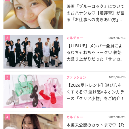
映画『ブルーロック』について
のおハナシも♡【畑芽育】が語
る「お仕事への向きあい方」と
は？
2
2026/07/13
カルチャー
【JI BLUE】メンバー全員によ
るわちゃわちゃトーク♡ 終始
大盛り上がりだった「サッカー
談義」を一気見せ！
3
2026/06/26
ファッション
【2026夏トレンド】遊び心を
くすぐる♡ 透け感×ネオンカラ
ーの「クリア小物」をご紹介！
4
2026/06/25
カルチャー
本編未公開のカットまで♡【乃