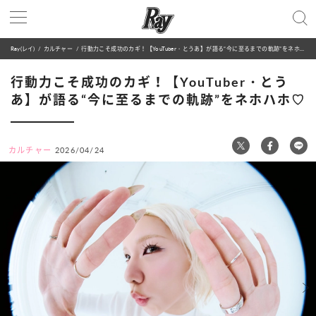
Ray(レイ)
カルチャー
行動力こそ成功のカギ！【YouTuber・とうあ】が語る“今に至るまでの軌跡”をネホハホ♡
行動力こそ成功のカギ！【YouTuber・とう
あ】が語る“今に至るまでの軌跡”をネホハホ♡
カルチャー
2026/04/24