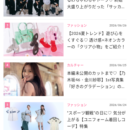
大盛り上がりだった「サッカー
談義」を一気見せ！
3
2026/06/26
ファッション
【2026夏トレンド】遊び心を
くすぐる♡ 透け感×ネオンカラ
ーの「クリア小物」をご紹介！
4
2026/06/25
カルチャー
本編未公開のカットまで♡【乃
木坂46・金川紗耶】1st写真集
『好きのグラデーション』の魅
力をたっぷりとお届け！
5
2026/06/24
ファッション
“スポーツ観戦”の日に♡ 気分が
上がる【ユニフォーム着回しコ
ーデ】特集