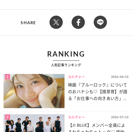
SHARE
RANKING
人気記事ランキング
1
2026/06/23
カルチャー
映画『ブルーロック』について
のおハナシも♡【畑芽育】が語
る「お仕事への向きあい方」と
は？
2
2026/07/13
カルチャー
【JI BLUE】メンバー全員によ
るわちゃわちゃトーク♡ 終始