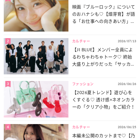
映画『ブルーロック』について
のおハナシも♡【畑芽育】が語
る「お仕事への向きあい方」と
は？
2
2026/07/13
カルチャー
【JI BLUE】メンバー全員によ
るわちゃわちゃトーク♡ 終始
大盛り上がりだった「サッカー
談義」を一気見せ！
3
2026/06/26
ファッション
【2026夏トレンド】遊び心を
くすぐる♡ 透け感×ネオンカラ
ーの「クリア小物」をご紹介！
4
2026/06/25
カルチャー
本編未公開のカットまで♡【乃