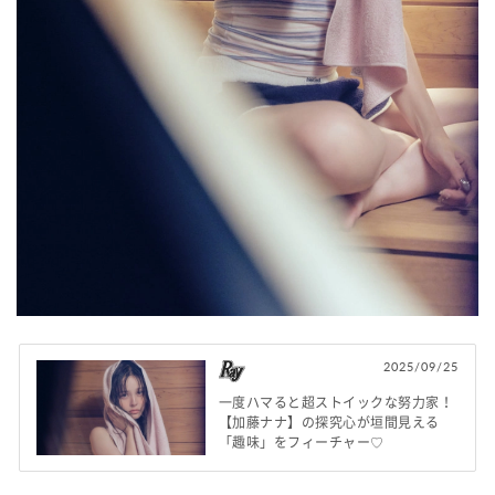
2025/09/25
一度ハマると超ストイックな努力家！
【加藤ナナ】の探究心が垣間見える
「趣味」をフィーチャー♡