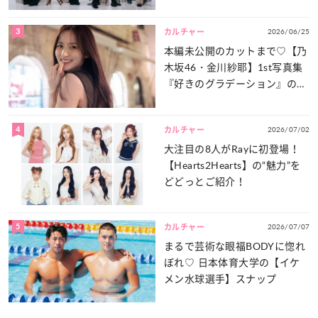
談義」を一気見せ！
3
2026/06/25
カルチャー
本編未公開のカットまで♡【乃
木坂46・金川紗耶】1st写真集
『好きのグラデーション』の魅
力をたっぷりとお届け！
4
2026/07/02
カルチャー
大注目の8人がRayに初登場！
【Hearts2Hearts】の“魅力”を
どどっとご紹介！
5
2026/07/07
カルチャー
まるで芸術な眼福BODYに惚れ
ぼれ♡ 日本体育大学の【イケ
メン水球選手】スナップ