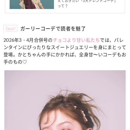
えておきたい「3大トレンドコーデ」
って？
Check!
ガーリーコーデで読者を魅了
2026年3・4月合併号の
チョコより甘い私たち
では、バレ
ンタインにぴったりなスイートジュエリーを身にまとって
登場。かとちゃんの手にかかれば、全身甘〜いコーデもお
手のもの♡