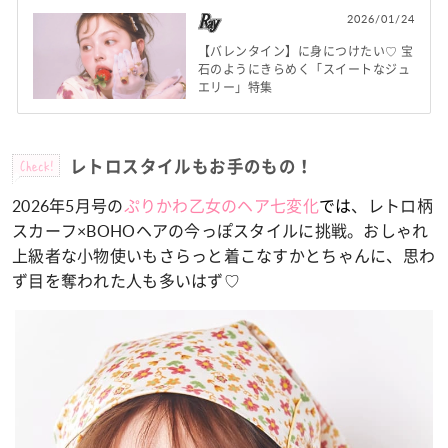
2026/01/24
【バレンタイン】に身につけたい♡ 宝
石のようにきらめく「スイートなジュ
エリー」特集
Check!
レトロスタイルもお手のもの！
2026年5月号の
ぷりかわ乙女のヘア七変化
では
、レトロ柄
スカーフ×BOHOヘアの今っぽスタイルに挑戦。おしゃれ
上級者な小物使いもさらっと着こなすかとちゃんに、思わ
ず目を奪われた人も多いはず♡