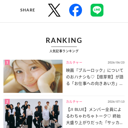
SHARE
RANKING
人気記事ランキング
1
2026/06/23
カルチャー
映画『ブルーロック』について
のおハナシも♡【畑芽育】が語
る「お仕事への向きあい方」と
は？
2
2026/07/13
カルチャー
【JI BLUE】メンバー全員によ
るわちゃわちゃトーク♡ 終始
大盛り上がりだった「サッカー