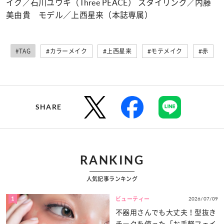
イク／石川ユウキ（Three PEACE） スタイリング／内藤
美由貴 モデル／上西星来（本誌専属）
#TAG
#カラーメイク
#上西星来
#モテメイク
#赤
SHARE
RANKING
人気記事ランキング
1
2026/07/09
ビューティー
不器用さんでも大丈夫！型抜き
チークを使った「お手軽フェイ