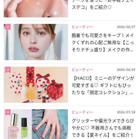
スデコ」をご紹介♡
2
2026/06/27
ビューティー
酷暑でも可愛さをキープ！メイ
クくずれの心配ご無用な【こっ
そりナチュ盛り】メイクの作り
方
3
2026/06/29
ビューティー
【HACCI】ミニーのデザインが
可愛すぎる♡ ギフトにもぴっ
たりな「限定コレクション」が
登場！
4
2026/07/18
ビューティー
グリッターや偏光ラメできらび
やかに♡ 不器用さんでも挑戦
できる【夏ネイル】をご紹介！