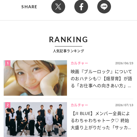
SHARE
RANKING
人気記事ランキング
1
2026/06/23
カルチャー
映画『ブルーロック』について
のおハナシも♡【畑芽育】が語
る「お仕事への向きあい方」と
は？
2
2026/07/13
カルチャー
【JI BLUE】メンバー全員によ
るわちゃわちゃトーク♡ 終始
大盛り上がりだった「サッカー
談義」を一気見せ！