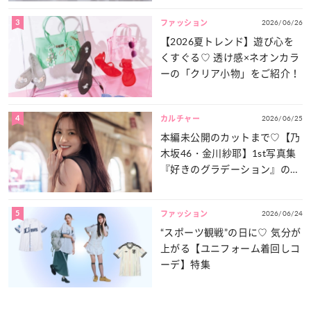
3
2026/06/26
ファッション
【2026夏トレンド】遊び心を
くすぐる♡ 透け感×ネオンカラ
ーの「クリア小物」をご紹介！
4
2026/06/25
カルチャー
本編未公開のカットまで♡【乃
木坂46・金川紗耶】1st写真集
『好きのグラデーション』の魅
力をたっぷりとお届け！
5
2026/06/24
ファッション
“スポーツ観戦”の日に♡ 気分が
上がる【ユニフォーム着回しコ
ーデ】特集