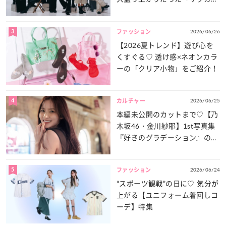
談義」を一気見せ！
3
2026/06/26
ファッション
【2026夏トレンド】遊び心を
くすぐる♡ 透け感×ネオンカラ
ーの「クリア小物」をご紹介！
4
2026/06/25
カルチャー
本編未公開のカットまで♡【乃
木坂46・金川紗耶】1st写真集
『好きのグラデーション』の魅
力をたっぷりとお届け！
5
2026/06/24
ファッション
“スポーツ観戦”の日に♡ 気分が
上がる【ユニフォーム着回しコ
ーデ】特集