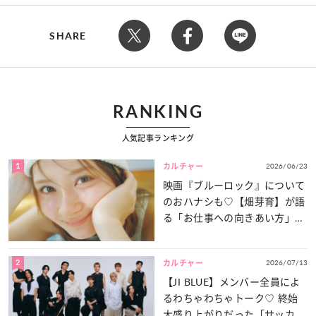
SHARE
RANKING
人気記事ランキング
1
2026/06/23
カルチャー
映画『ブルーロック』について
のおハナシも♡【畑芽育】が語
る「お仕事への向きあい方」と
は？
2
2026/07/13
カルチャー
【JI BLUE】メンバー全員によ
るわちゃわちゃトーク♡ 終始
大盛り上がりだった「サッカー