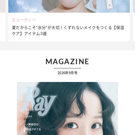
ファッション
簡単アレンジで別人顔に♡ こなれ感たっぷりの【そでロールア
ップ】着こなしテク
MAGAZINE
2026年9月号