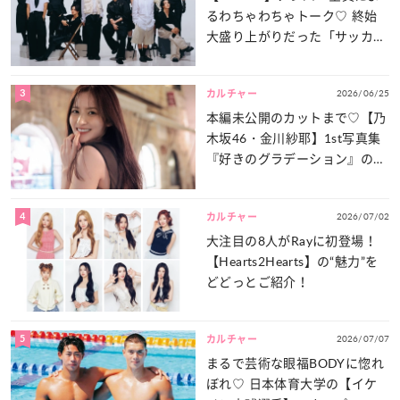
るわちゃわちゃトーク♡ 終始
大盛り上がりだった「サッカー
談義」を一気見せ！
3
2026/06/25
カルチャー
本編未公開のカットまで♡【乃
木坂46・金川紗耶】1st写真集
『好きのグラデーション』の魅
力をたっぷりとお届け！
4
2026/07/02
カルチャー
大注目の8人がRayに初登場！
【Hearts2Hearts】の“魅力”を
どどっとご紹介！
5
2026/07/07
カルチャー
まるで芸術な眼福BODYに惚れ
ぼれ♡ 日本体育大学の【イケ