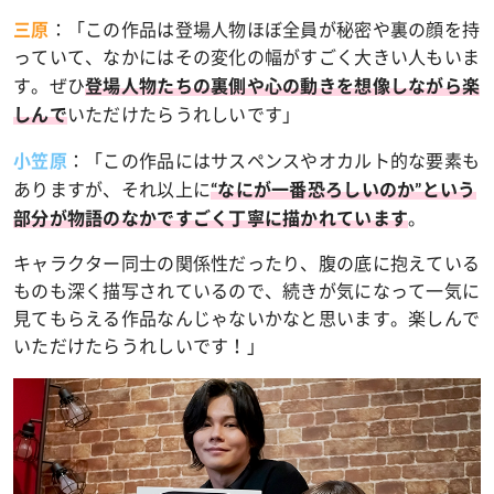
：
「この作品は登場人物ほぼ全員が秘密や裏の顔を持
三原
っていて、なかにはその変化の幅がすごく大きい人もいま
す。ぜひ
登場人物たちの裏側や心の動きを想像しながら楽
いただけたらうれしいです」
しんで
：
「この作品にはサスペンスやオカルト的な要素も
小笠原
ありますが、それ以上に
“なにが一番恐ろしいのか”という
。
部分が物語のなかですごく丁寧に描かれています
キャラクター同士の関係性だったり、腹の底に抱えている
ものも深く描写されているので、続きが気になって一気に
見てもらえる作品なんじゃないかなと思います。楽しんで
いただけたらうれしいです！」