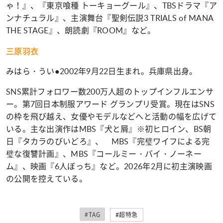
ゃ！』、『東京喰種 トーキョーグール』、TBSドラマ『ア
ンナチュラル』、主演舞台『聖剣伝説3 TRIALS of MANA
THE STAGE』、朗読劇『ROOM』など。
三原羽衣
みはら・うい●2002年9月22日生まれ。兵庫県出身。
SNS累計フォロワー数200万人超のトップインフルエンサ
ー。第7回日本制服アワード グランプリ受賞。現在はSNS
の枠を飛び越え、女優やモデルなどへと活動の幅を広げて
いる。主な出演作はMBS『犬と屑』※初ヒロイン、BS朝
日『タカラのびいどろ』、 MBS『完璧ワイフによる完
璧な復讐計画』、MBS『コールミー・バイ・ノーネー
ム』、映画『6人ぼっち』など。2026年2月に初主演映画
の公開を控えている。
#TAG
#超特急