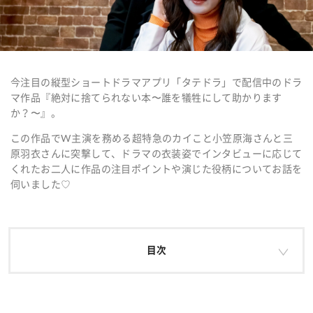
今注目の縦型ショートドラマアプリ「タテドラ」で配信中のドラ
マ作品『絶対に捨てられない本〜誰を犠牲にして助かります
か？〜』。
この作品でW主演を務める超特急のカイこと小笠原海さんと三
原羽衣さんに突撃して、ドラマの衣装姿でインタビューに応じて
くれたお二人に作品の注目ポイントや演じた役柄についてお話を
伺いました♡
目次