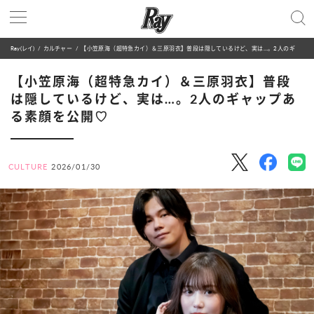
Ray(レイ)
カルチャー
【小笠原海（超特急カイ）＆三原羽衣】普段は隠しているけど、実は…。2人のギャップある素顔を公開♡
【小笠原海（超特急カイ）＆三原羽衣】普段
は隠しているけど、実は…。2人のギャップあ
る素顔を公開♡
CULTURE
2026/01/30