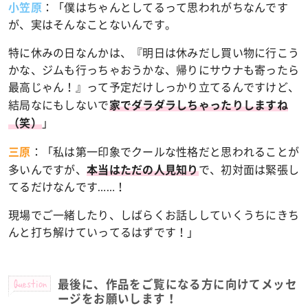
：
「僕はちゃんとしてるって思われがちなんです
小笠原
が、実はそんなことないんです。
特に休みの日なんかは、『明日は休みだし買い物に行こう
かな、ジムも行っちゃおうかな、帰りにサウナも寄ったら
最高じゃん！』って予定だけしっかり立てるんですけど、
結局なにもしないで
家でダラダラしちゃったりしますね
」
（笑）
：
「私は第一印象でクールな性格だと思われることが
三原
多いんですが、
で、初対面は緊張し
本当はただの人見知り
てるだけなんです……！
現場でご一緒したり、しばらくお話ししていくうちにきち
んと打ち解けていってるはずです！」
Question
最後に、作品をご覧になる方に向けてメッセ
ージをお願いします！