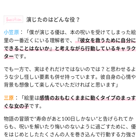
Question
演じたのはどんな役？
：「
僕が演じる優は、本の呪いを受けてしまった絵
小笠原
里の一番近くにいる理解者で、
『彼女を救うために自分に
できることはないか』と考えながら行動しているキャラク
です。
ター
でも一方で、実はそれだけではないのでは？と思わせるよ
うな少し怪しい要素も併せ持っています。彼自身の心情や
背景も想像して楽しんでいただければと思います」
：
「絵里は
三原
感情のおもむくままに動くタイプのまっす
です。
ぐな女の子
物語の冒頭で“寿命があと100日しかない”と告げられてか
らも、呪いを解いたり悔いのないように過ごすために、優
をはじめとしたたくさんの人を巻き込んで行動する力強さ