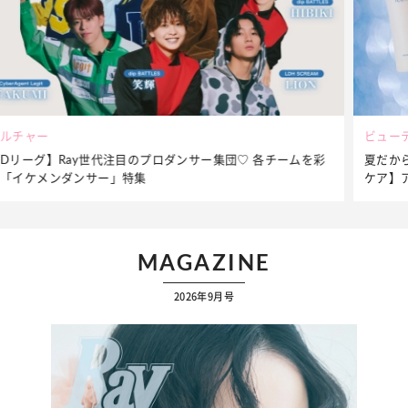
ビューティー
夏だからこそ“水分”が大切！くずれないメイクをつくる【保湿
ケア】アイテム3選
…
MAGAZINE
2026年9月号