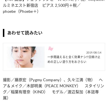
ルミネエスト新宿店 ピアス 2,500円＋税／
phoebe（Phoebe＋）
あわせて読みたい
2019/08/14
一歩間違えると全く効果ナシ!?日焼け止
めの正しい塗り方をおさらい
撮影／藤原宏（Pygmy Company）、久々江満（物） ヘ
ア＆メイク／木部明美（PEACE MONKEY） スタイリン
グ／稲葉有理奈（KIND） モデル／渡辺梨加（本誌専
属）