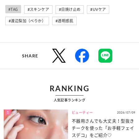
#TAG
#スキンケア
#日焼け止め
#UVケア
#渡辺梨加（べりか）
#透明感肌
SHARE
RANKING
人気記事ランキング
1
2026/07/09
ビューティー
不器用さんでも大丈夫！型抜き
チークを使った「お手軽フェイ
スデコ」をご紹介♡