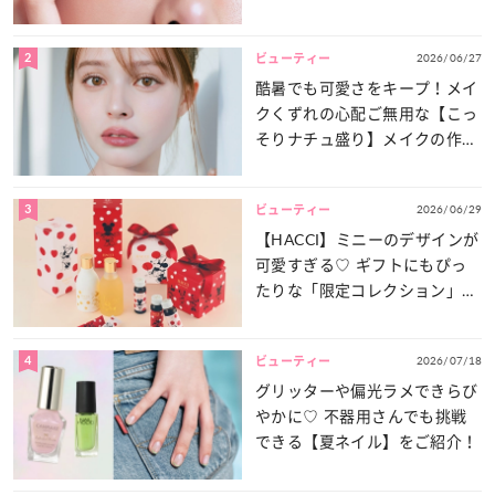
2
2026/06/27
ビューティー
酷暑でも可愛さをキープ！メイ
クくずれの心配ご無用な【こっ
そりナチュ盛り】メイクの作り
方
3
2026/06/29
ビューティー
【HACCI】ミニーのデザインが
可愛すぎる♡ ギフトにもぴっ
たりな「限定コレクション」が
登場！
4
2026/07/18
ビューティー
グリッターや偏光ラメできらび
やかに♡ 不器用さんでも挑戦
できる【夏ネイル】をご紹介！