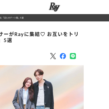
する「沼らせデート服」5選
ーがRayに集結♡ お互いをトリ
」5選