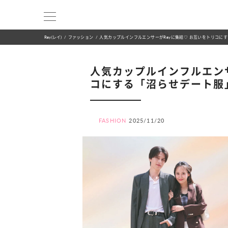
Ray(レイ)
ファッション
人気カップルインフルエンサーがRayに集結♡ お互いをトリコに
人気カップルインフルエンサ
コにする「沼らせデート服
FASHION
2025/11/20