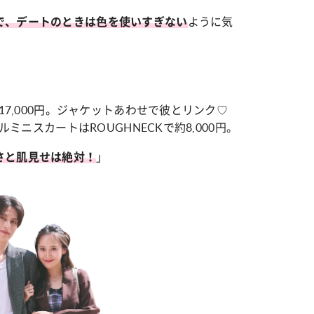
ように気
で、デートのときは色を使いすぎない
17,000円。ジャケットあわせで彼とリンク♡
ルミニスカートはROUGHNECKで約8,000円。
」
さと肌見せは絶対！