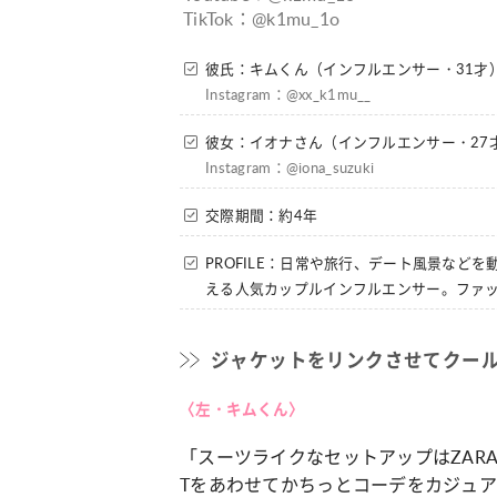
TikTok：@k1mu_1o
彼氏：キムくん（インフルエンサー・31才
占い
カルチ
Instagram：@xx_k1mu__
けに♡ おしゃ
【12星座別】今月の恋愛運♡ 7月23日～
【Dリ
の楽しみ方
8月20日の運勢は？
集団♡
彼女：イオナさん（インフルエンサー・27
ー」特
Instagram：@iona_suzuki
交際期間：約4年
PROFILE：日常や旅行、デート風景など
える人気カップルインフルエンサー。ファッシ
ジャケットをリンクさせてクール
〈左・キムくん〉
「スーツライクなセットアップはZARAで
Tをあわせてかちっとコーデをカジュ