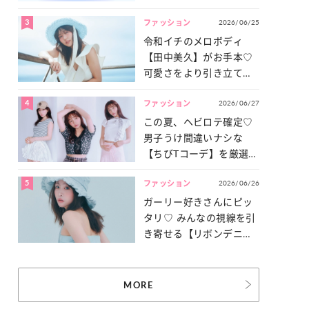
3
2026/06/25
ファッション
令和イチのメロボディ
【田中美久】がお手本♡
可愛さをより引き立てる
「甘党水着」特集
4
2026/06/27
ファッション
この夏、ヘビロテ確定♡
男子うけ間違いナシな
【ちびTコーデ】を厳選し
てご紹介！
5
2026/06/26
ファッション
ガーリー好きさんにピッ
タリ♡ みんなの視線を引
き寄せる【リボンデニ
ム】3選
MORE