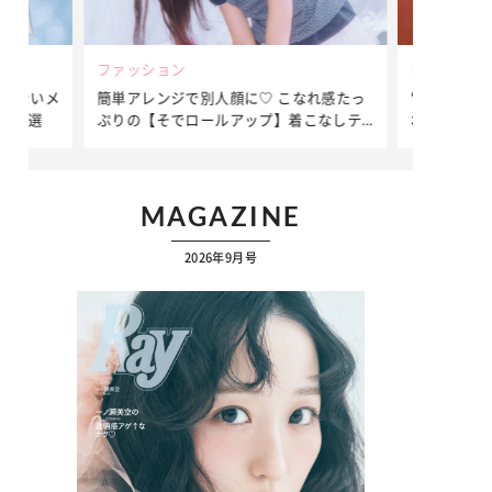
ファッション
カルチャー
れないメ
簡単アレンジで別人顔に♡ こなれ感たっ
“憧れワンピ
ム3選
ぷりの【そでロールアップ】着こなしテ
れ女子が夢中
ク
MAGAZINE
2026年9月号