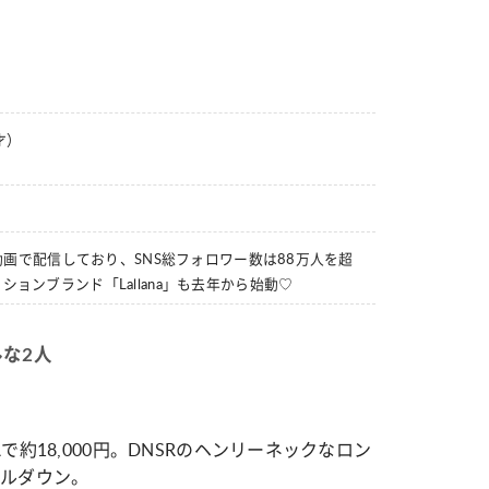
）
ャー
ビューティー
ーグ】Ray世代注目のプロダンサー
夏だからこそ“水分”が大切！くず
 各チームを彩る「イケメンダンサ
イクをつくる【保湿ケア】アイテ
才）
集
を動画で配信しており、SNS総フォロワー数は88万人を超
ョンブランド「Lallana」も去年から始動♡
な2人
約18,000円。DNSRのヘンリーネックなロン
アルダウン。