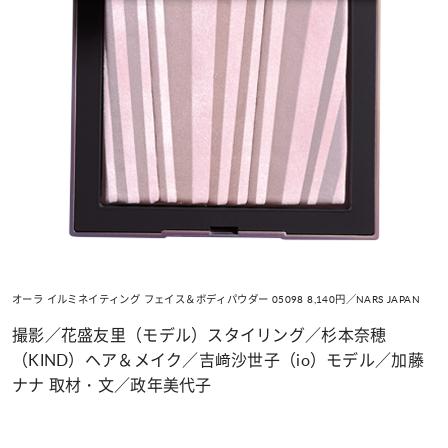
オーラ イルミネイティング フェイス＆ボディパウダー 05098 8,140円／NARS JAPAN
撮影／花盛友里（モデル）スタイリング／杉本奈穂
（KIND）ヘア＆メイク／吉﨑沙世子（io）モデル／加藤
ナナ 取材・文／政年美代子