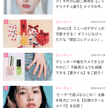
クくずれの心配ご無用な【こっ
そりナチュ盛り】メイクの作り
方
3
2026/06/29
ビューティー
【HACCI】ミニーのデザインが
可愛すぎる♡ ギフトにもぴっ
たりな「限定コレクション」が
登場！
4
2026/07/18
ビューティー
グリッターや偏光ラメできらび
やかに♡ 不器用さんでも挑戦
できる【夏ネイル】をご紹介！
5
2026/06/25
ビューティー
“ビーチ”で遊ぶならこれ♡ 太陽
を味方につける【日焼けガール
メイク】を伝授！