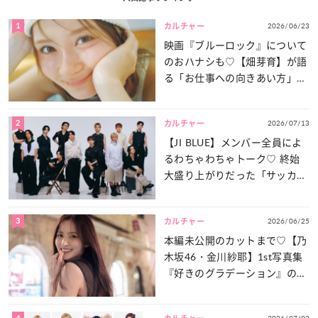
1
2026/06/23
カルチャー
映画『ブルーロック』について
のおハナシも♡【畑芽育】が語
る「お仕事への向きあい方」と
は？
2
2026/07/13
カルチャー
【JI BLUE】メンバー全員によ
るわちゃわちゃトーク♡ 終始
大盛り上がりだった「サッカー
談義」を一気見せ！
3
2026/06/25
カルチャー
本編未公開のカットまで♡【乃
木坂46・金川紗耶】1st写真集
『好きのグラデーション』の魅
力をたっぷりとお届け！
4
2026/07/02