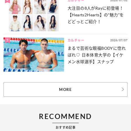
カルチャー
大注目の8人がRayに初登場！
【Hearts2Hearts】の“魅力”を
どどっとご紹介！
5
2026/07/07
カルチャー
まるで芸術な眼福BODYに惚れ
ぼれ♡ 日本体育大学の【イケ
メン水球選手】スナップ
MORE
RECOMMEND
おすすめ記事