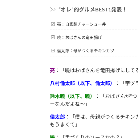
“オレ”的グルメBEST1発表！
亮：自家製チャーシュー丼
曉：おばさんの竜田揚げ
倫太郎：母がつくるチキンカツ
：「曉はおばさんを竜田揚げにして
亮
：「字ヅ
八村倫太郎（以下、倫太郎）
：「おばさんが“
鈴木曉（以下、曉）
ーなんだよね〜」
：「僕は、母親がつくるチキン
倫太郎
もうまくて」
：「手づくりのソースなの？」
曉