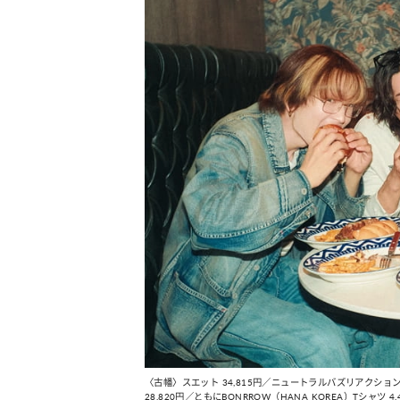
〈古幡〉スエット 34,815円／ニュートラルバズリアクション
28,820円／ともにBONRROW（HANA KOREA）Tシャツ