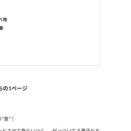
べ物
事
ちの1ページ
“食”！
させて食らいつく......がっついてる男子たち