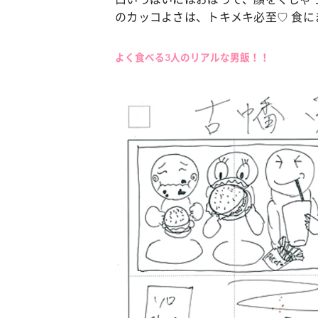
のカッコよさは、トキメキ必至♡ 食に
カルチャー
占い
よく食べる3人のリアルな男飯！！
こなれ感たっ
“憧れワンピ”を着るきっかけに♡ おしゃ
【12
】着こなしテ
れ女子が夢中な「ヌン活」の楽しみ方
8月2