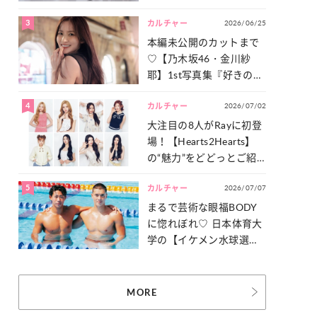
った「サッカー談義」を
3
2026/06/25
一気見せ！
カルチャー
本編未公開のカットまで
♡【乃木坂46・金川紗
耶】1st写真集『好きのグ
ラデーション』の魅力を
4
2026/07/02
たっぷりとお届け！
カルチャー
大注目の8人がRayに初登
場！【Hearts2Hearts】
の“魅力”をどどっとご紹
介！
5
2026/07/07
カルチャー
まるで芸術な眼福BODY
に惚れぼれ♡ 日本体育大
学の【イケメン水球選
手】スナップ
MORE