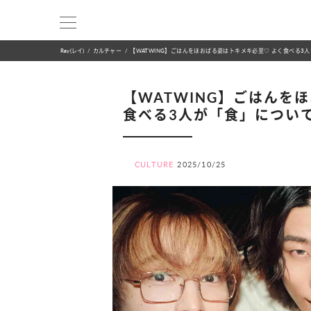
Ray(レイ)
カルチャー
【WATWING】ごはんをほおばる姿はトキメキ必至♡ よく食べる3
【WATWING】ごはんを
食べる3人が「食」につい
CULTURE
2025/10/25