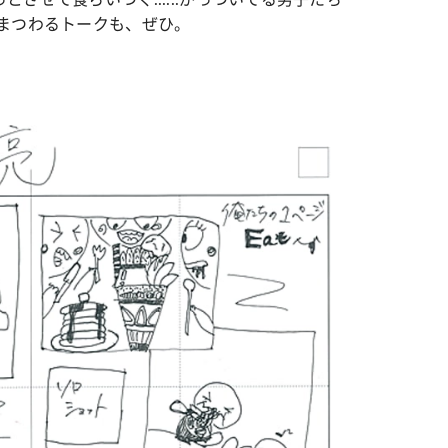
まつわるトークも、ぜひ。
カルチャー
星座別】今月の恋愛運♡ 7月23日～
【Dリーグ】Ray世代注目のプロ
0日の運勢は？
集団♡ 各チームを彩る「イケメン
ー」特集