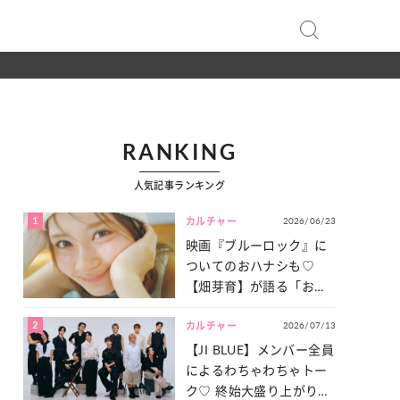
RANKING
人気記事ランキング
1
2026/06/23
カルチャー
映画『ブルーロック』に
ついてのおハナシも♡
【畑芽育】が語る「お仕
事への向きあい方」と
2
2026/07/13
は？
カルチャー
【JI BLUE】メンバー全員
によるわちゃわちゃトー
ク♡ 終始大盛り上がりだ