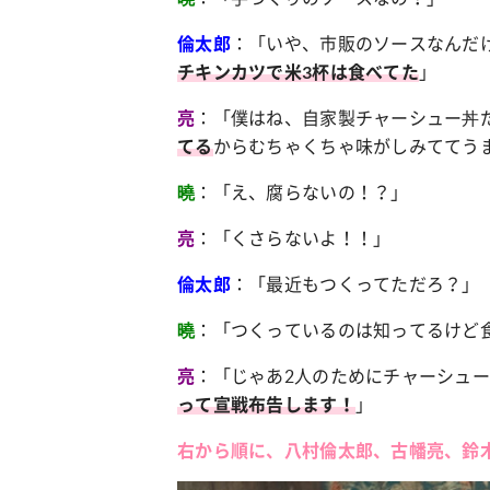
：「いや、市販のソースなんだ
倫太郎
」
チキンカツで米3杯は食べてた
：「僕はね、自家製チャーシュー丼
亮
からむちゃくちゃ味がしみててう
てる
：「え、腐らないの！？」
曉
：「くさらないよ！！」
亮
：「最近もつくってただろ？」
倫太郎
：「つくっているのは知ってるけど
曉
：「じゃあ2人のためにチャーシュ
亮
」
って宣戦布告します！
右から順に、八村倫太郎、古幡亮、鈴