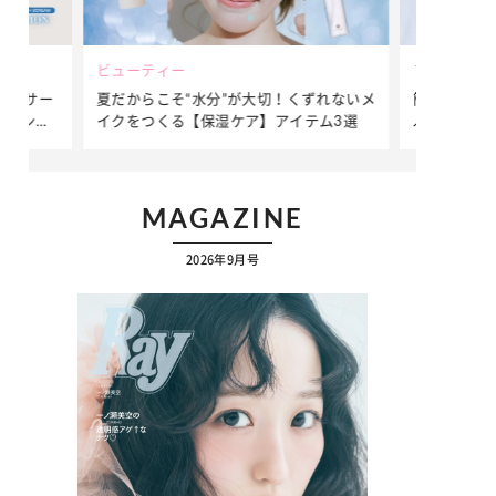
ビューティー
ファッション
ダンサー
夏だからこそ“水分”が大切！くずれないメ
簡単アレンジ
ダンサ
イクをつくる【保湿ケア】アイテム3選
ぷりの【そで
ク
MAGAZINE
2026年9月号