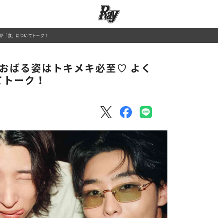
人が「食」についてトーク！
ほおばる姿はトキメキ必至♡ よく
てトーク！