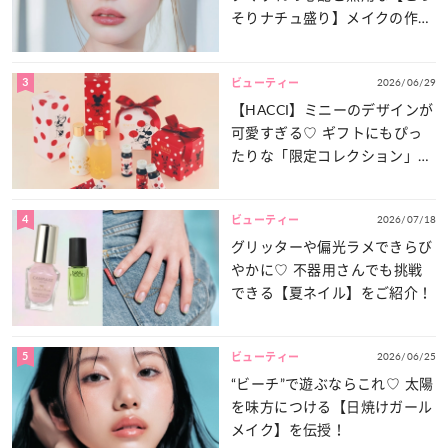
そりナチュ盛り】メイクの作り
方
3
2026/06/29
ビューティー
【HACCI】ミニーのデザインが
可愛すぎる♡ ギフトにもぴっ
たりな「限定コレクション」が
登場！
4
2026/07/18
ビューティー
グリッターや偏光ラメできらび
やかに♡ 不器用さんでも挑戦
できる【夏ネイル】をご紹介！
5
2026/06/25
ビューティー
“ビーチ”で遊ぶならこれ♡ 太陽
を味方につける【日焼けガール
メイク】を伝授！