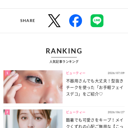
SHARE
RANKING
人気記事ランキング
1
2026/07/09
ビューティー
不器用さんでも大丈夫！型抜き
チークを使った「お手軽フェイ
スデコ」をご紹介♡
2
2026/06/27
ビューティー
酷暑でも可愛さをキープ！メイ
クくずれの心配ご無用な【こっ