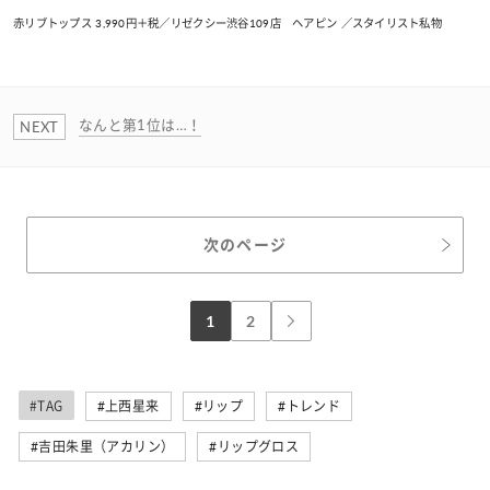
赤リブトップス 3,990円＋税／リゼクシー渋谷109店 ヘアピン ／スタイリスト私物
なんと第1位は…！
次のページ
1
2
#TAG
#上西星来
#リップ
#トレンド
#吉田朱里（アカリン）
#リップグロス