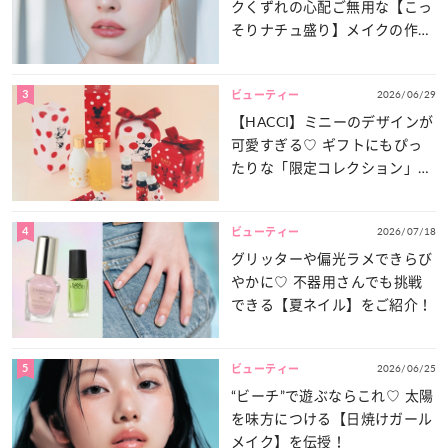
クくずれの心配ご無用な【こっ
そりナチュ盛り】メイクの作り
方
3
2026/06/29
ビューティー
【HACCI】ミニーのデザインが
可愛すぎる♡ ギフトにもぴっ
たりな「限定コレクション」が
登場！
4
2026/07/18
ビューティー
グリッターや偏光ラメできらび
やかに♡ 不器用さんでも挑戦
できる【夏ネイル】をご紹介！
5
2026/06/25
ビューティー
“ビーチ”で遊ぶならこれ♡ 太陽
を味方につける【日焼けガール
メイク】を伝授！