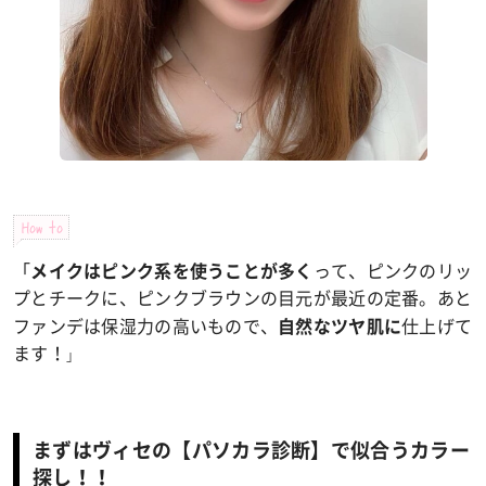
How to
「
って、ピンクのリッ
メイクはピンク系を使うことが多く
プとチークに、ピンクブラウンの目元が最近の定番。あと
ファンデは保湿力の高いもので、
仕上げて
自然なツヤ肌に
ます！
」
まずはヴィセの【パソカラ診断】で似合うカラー
探し！！