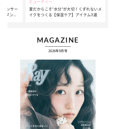
ビューティー
ファッション
ダンサー
夏だからこそ“水分”が大切！くずれないメ
簡単アレンジ
ダンサ
イクをつくる【保湿ケア】アイテム3選
ぷりの【そで
ク
MAGAZINE
2026年9月号