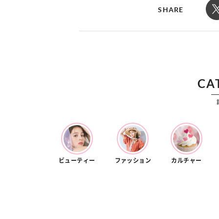
カルチャー
占い
SHARE
こなれ感たっ
“憧れワンピ”を着るきっかけに♡ おしゃ
【12
】着こなしテ
れ女子が夢中な「ヌン活」の楽しみ方
8月2
CA
ビューティー
ファッション
カルチャー