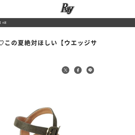
】6選
♡この夏絶対ほしい【ウエッジサ