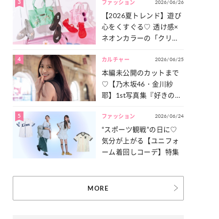
3
2026/06/26
一気見せ！
ファッション
【2026夏トレンド】遊び
心をくすぐる♡ 透け感×
ネオンカラーの「クリア
小物」をご紹介！
4
2026/06/25
カルチャー
本編未公開のカットまで
♡【乃木坂46・金川紗
耶】1st写真集『好きのグ
ラデーション』の魅力を
5
2026/06/24
たっぷりとお届け！
ファッション
“スポーツ観戦”の日に♡
気分が上がる【ユニフォ
ーム着回しコーデ】特集
MORE