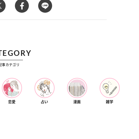
カルチャー
星座別】今月の恋愛運♡ 7月23日～
【Dリーグ】Ray世代注目のプロ
0日の運勢は？
集団♡ 各チームを彩る「イケメン
ー」特集
TEGORY
記事カテゴリ
恋愛
占い
漫画
雑学