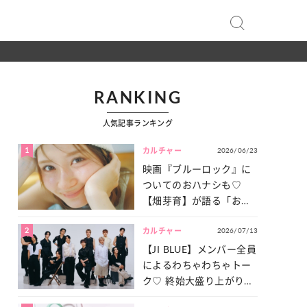
RANKING
人気記事ランキング
1
2026/06/23
カルチャー
映画『ブルーロック』に
ついてのおハナシも♡
【畑芽育】が語る「お仕
事への向きあい方」と
2
2026/07/13
は？
カルチャー
【JI BLUE】メンバー全員
によるわちゃわちゃトー
ク♡ 終始大盛り上がりだ
った「サッカー談義」を