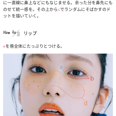
に一直線に鼻上などにもなじませる。余った分を鼻先にも
のせて統一感を。その上から
でランダムにそばかすのド
c
ットを描いていく。
How to
リップ
を唇全体にたっぷりとつける。
e