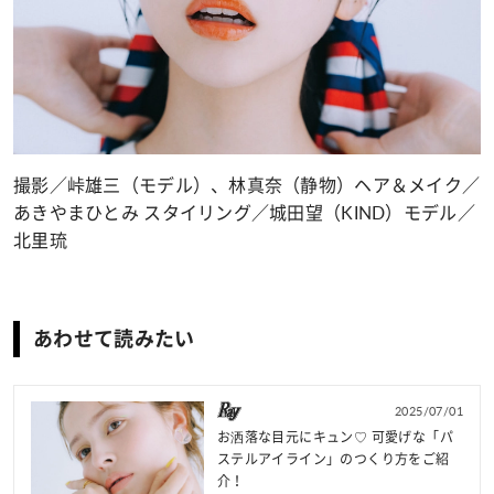
撮影／峠雄三（モデル）、林真奈（静物）ヘア＆メイク／
あきやまひとみ スタイリング／城田望（KIND）モデル／
北里琉
あわせて読みたい
2025/07/01
お洒落な目元にキュン♡ 可愛げな「パ
ステルアイライン」のつくり方をご紹
介！