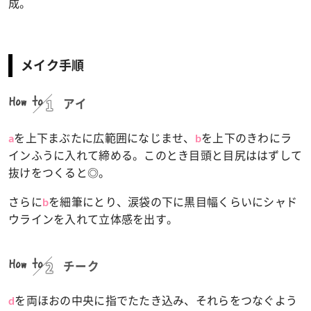
成。
メイク手順
How to
アイ
を上下まぶたに広範囲になじませ、
を上下のきわにラ
a
b
インふうに入れて締める。このとき目頭と目尻ははずして
抜けをつくると◎。
さらに
を細筆にとり、涙袋の下に黒目幅くらいにシャド
b
ウラインを入れて立体感を出す。
How to
チーク
を両ほおの中央に指でたたき込み、それらをつなぐよう
d