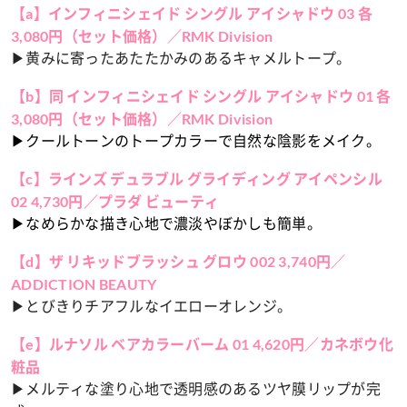
【a】インフィニシェイド シングル アイシャドウ 03 各
3,080円（セット価格）／RMK Division
▶黄みに寄ったあたたかみのあるキャメルトープ。
【b】同
インフィニシェイド シングル アイシャドウ 01 各
3,080円（セット価格）／RMK Division
▶クールトーンのトープカラーで自然な陰影をメイク。
【c】ラインズ デュラブル グライディング アイペンシル
02 4,730円／プラダ ビューティ
▶なめらかな描き心地で濃淡やぼかしも簡単。
【d】ザ リキッドブラッシュ グロウ 002 3,740円／
ADDICTION BEAUTY
▶とびきりチアフルなイエローオレンジ。
【e】ルナソル ベアカラーバーム 01 4,620円／カネボウ化
粧品
▶メルティな塗り心地で透明感のあるツヤ膜リップが完