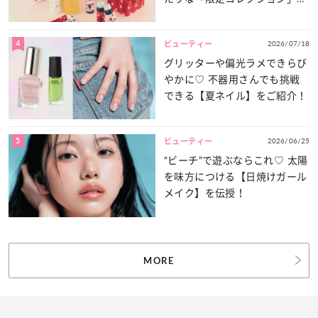
登場！
4
2026/07/18
ビューティー
グリッターや偏光ラメできらび
やかに♡ 不器用さんでも挑戦
できる【夏ネイル】をご紹介！
5
2026/06/25
ビューティー
“ビーチ”で遊ぶならこれ♡ 太陽
を味方につける【日焼けガール
メイク】を伝授！
MORE