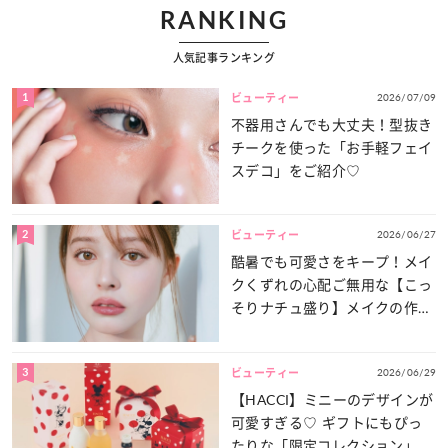
RANKING
人気記事ランキング
1
2026/07/09
ビューティー
不器用さんでも大丈夫！型抜き
チークを使った「お手軽フェイ
スデコ」をご紹介♡
2
2026/06/27
ビューティー
酷暑でも可愛さをキープ！メイ
クくずれの心配ご無用な【こっ
そりナチュ盛り】メイクの作り
方
3
2026/06/29
ビューティー
【HACCI】ミニーのデザインが
可愛すぎる♡ ギフトにもぴっ
たりな「限定コレクション」が