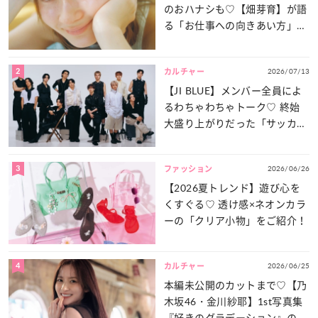
のおハナシも♡【畑芽育】が語
る「お仕事への向きあい方」と
は？
2
2026/07/13
カルチャー
【JI BLUE】メンバー全員によ
るわちゃわちゃトーク♡ 終始
大盛り上がりだった「サッカー
談義」を一気見せ！
3
2026/06/26
ファッション
【2026夏トレンド】遊び心を
くすぐる♡ 透け感×ネオンカラ
ーの「クリア小物」をご紹介！
4
2026/06/25
カルチャー
本編未公開のカットまで♡【乃
木坂46・金川紗耶】1st写真集
『好きのグラデーション』の魅