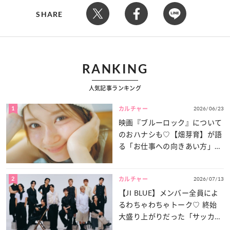
SHARE
RANKING
人気記事ランキング
1
2026/06/23
カルチャー
映画『ブルーロック』について
のおハナシも♡【畑芽育】が語
る「お仕事への向きあい方」と
は？
2
2026/07/13
カルチャー
【JI BLUE】メンバー全員によ
るわちゃわちゃトーク♡ 終始
大盛り上がりだった「サッカー
談義」を一気見せ！