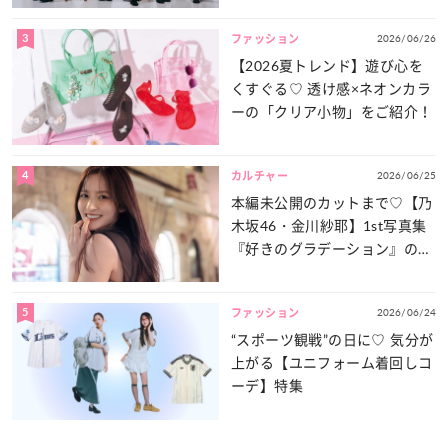
3
2026/06/26
ファッション
【2026夏トレンド】遊び心を
くすぐる♡ 透け感×ネオンカラ
ーの「クリア小物」をご紹介！
4
2026/06/25
カルチャー
本編未公開のカットまで♡【乃
木坂46・金川紗耶】1st写真集
『好きのグラデーション』の魅
力をたっぷりとお届け！
5
2026/06/24
ファッション
“スポーツ観戦”の日に♡ 気分が
上がる【ユニフォーム着回しコ
ーデ】特集