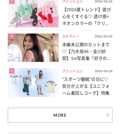
3
2026/06/26
一気見せ！
ファッション
【2026夏トレンド】遊び
心をくすぐる♡ 透け感×
ネオンカラーの「クリア
小物」をご紹介！
4
2026/06/25
カルチャー
本編未公開のカットまで
♡【乃木坂46・金川紗
耶】1st写真集『好きのグ
ラデーション』の魅力を
5
2026/06/24
たっぷりとお届け！
ファッション
“スポーツ観戦”の日に♡
気分が上がる【ユニフォ
ーム着回しコーデ】特集
MORE