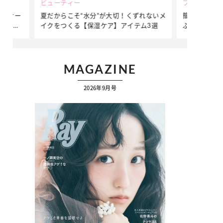
ビューティー
ファッション
ダンサー
夏だからこそ“水分”が大切！くずれないメ
簡単アレンジ
ダンサ
イクをつくる【保湿ケア】アイテム3選
ぷりの【そで
ク
MAGAZINE
2026年9月号