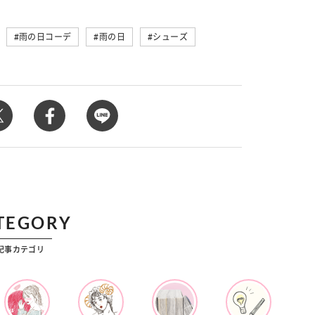
カルチャー
星座別】今月の恋愛運♡ 7月23日～
【Dリーグ】Ray世代注目のプロ
0日の運勢は？
集団♡ 各チームを彩る「イケメン
雨の日コーデ
雨の日
シューズ
ー」特集
TEGORY
記事カテゴリ