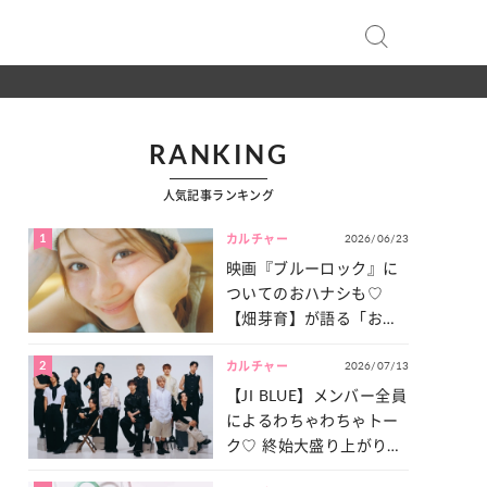
RANKING
人気記事ランキング
1
2026/06/23
カルチャー
映画『ブルーロック』に
ついてのおハナシも♡
【畑芽育】が語る「お仕
事への向きあい方」と
2
2026/07/13
は？
カルチャー
【JI BLUE】メンバー全員
によるわちゃわちゃトー
ク♡ 終始大盛り上がりだ
った「サッカー談義」を