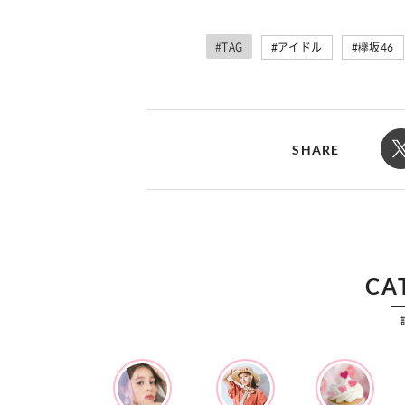
カルチャー
占い
こなれ感たっ
“憧れワンピ”を着るきっかけに♡ おしゃ
【12
】着こなしテ
れ女子が夢中な「ヌン活」の楽しみ方
8月2
#TAG
アイドル
欅坂46
SHARE
CA