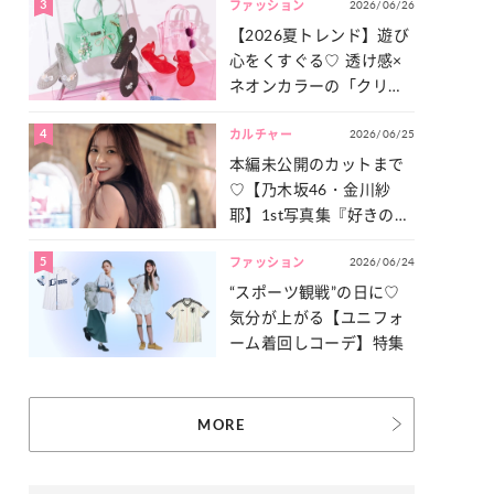
3
2026/06/26
一気見せ！
ファッション
【2026夏トレンド】遊び
心をくすぐる♡ 透け感×
ネオンカラーの「クリア
小物」をご紹介！
4
2026/06/25
カルチャー
本編未公開のカットまで
♡【乃木坂46・金川紗
耶】1st写真集『好きのグ
ラデーション』の魅力を
5
2026/06/24
たっぷりとお届け！
ファッション
“スポーツ観戦”の日に♡
気分が上がる【ユニフォ
ーム着回しコーデ】特集
MORE