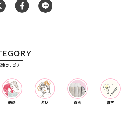
カルチャー
星座別】今月の恋愛運♡ 7月23日～
【Dリーグ】Ray世代注目のプロ
0日の運勢は？
集団♡ 各チームを彩る「イケメン
ー」特集
TEGORY
記事カテゴリ
恋愛
占い
漫画
雑学