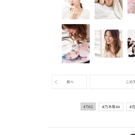
前へ
この
#TAG
乃木坂46