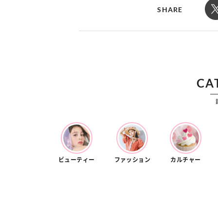
カルチャー
占い
SHARE
こなれ感たっ
“憧れワンピ”を着るきっかけに♡ おしゃ
【12
】着こなしテ
れ女子が夢中な「ヌン活」の楽しみ方
8月2
CA
ビューティー
ファッション
カルチャー