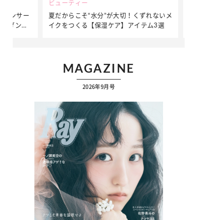
ビューティー
ファッション
ダンサー
夏だからこそ“水分”が大切！くずれないメ
簡単アレンジ
ダンサ
イクをつくる【保湿ケア】アイテム3選
ぷりの【そで
ク
MAGAZINE
2026年9月号