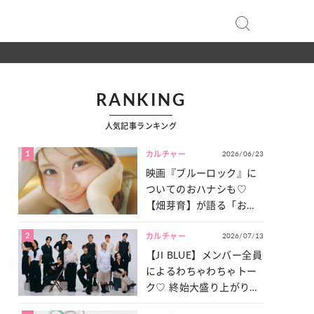
RANKING
人気記事ランキング
1
2026/06/23
カルチャー
映画『ブルーロック』に
ついてのおハナシも♡
【畑芽育】が語る「お仕
事への向きあい方」と
2
2026/07/13
は？
カルチャー
【JI BLUE】メンバー全員
によるわちゃわちゃトー
ク♡ 終始大盛り上がりだ
った「サッカー談義」を