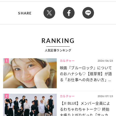
SHARE
RANKING
人気記事ランキング
1
2026/06/23
カルチャー
映画『ブルーロック』について
のおハナシも♡【畑芽育】が語
る「お仕事への向きあい方」と
は？
2
2026/07/13
カルチャー
【JI BLUE】メンバー全員によ
るわちゃわちゃトーク♡ 終始
大盛り上がりだった「サッカー