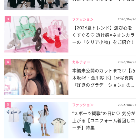
談義」を一気見せ！
3
2026/06/26
ファッション
【2026夏トレンド】遊び心を
くすぐる♡ 透け感×ネオンカラ
ーの「クリア小物」をご紹介！
4
2026/06/25
カルチャー
本編未公開のカットまで♡【乃
木坂46・金川紗耶】1st写真集
『好きのグラデーション』の魅
力をたっぷりとお届け！
5
2026/06/24
ファッション
“スポーツ観戦”の日に♡ 気分が
上がる【ユニフォーム着回しコ
ーデ】特集