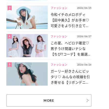
3
2026/06/25
ファッション
令和イチのメロボディ
【田中美久】がお手本♡
可愛さをより引き立てる
「甘党水着」特集
4
2026/06/27
ファッション
この夏、ヘビロテ確定♡
男子うけ間違いナシな
【ちびTコーデ】を厳選し
てご紹介！
5
2026/06/26
ファッション
ガーリー好きさんにピッ
タリ♡ みんなの視線を引
き寄せる【リボンデニ
ム】3選
MORE