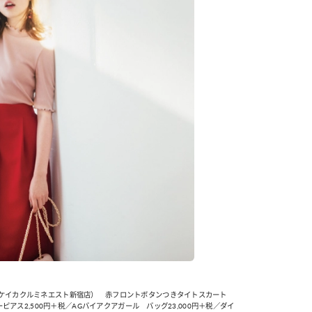
レンアイケイカクルミネエスト新宿店） 赤フロントボタンつきタイトスカート
チェリーピアス2,500円＋税／AGバイアクアガール バッグ23,000円＋税／ダイ