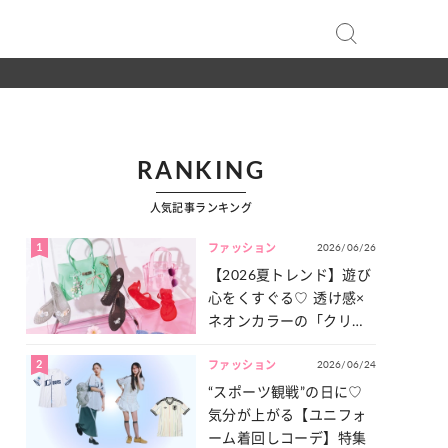
RANKING
人気記事ランキング
1
2026/06/26
ファッション
【2026夏トレンド】遊び
心をくすぐる♡ 透け感×
ネオンカラーの「クリア
小物」をご紹介！
2
2026/06/24
ファッション
“スポーツ観戦”の日に♡
気分が上がる【ユニフォ
ーム着回しコーデ】特集