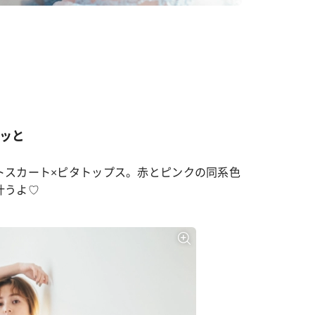
ッと
トスカート×ピタトップス。赤とピンクの同系色
叶うよ♡