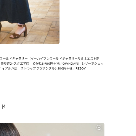
カルチャー
星座別】今月の恋愛運♡ 7月23日～
【Dリーグ】Ray世代注目のプロ
0日の運勢は？
集団♡ 各チームを彩る「イケメン
ー」特集
フンワールドギャラリー（イーハイフンワールドギャラリールミネエスト新
.La.表参道D-スクエア店 めがね8,980円＋税／OWNDAYS レザーポシェッ
ィアルパ店 ストラップつきサンダル6,300円＋税／REZOY
ード