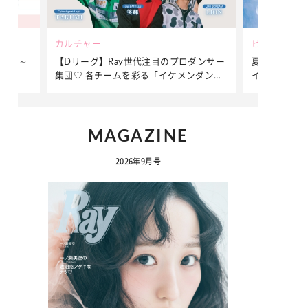
ビューティー
ファッション
ダンサー
夏だからこそ“水分”が大切！くずれないメ
簡単アレンジ
ダンサ
イクをつくる【保湿ケア】アイテム3選
ぷりの【そで
ク
MAGAZINE
2026年9月号