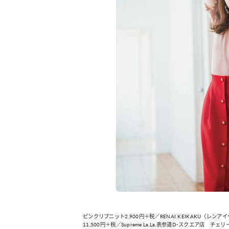
ピンクリブニット2,900円＋税／RENAI KEIKAKU（
11,500円＋税／Supreme.La.La.表参道D-スクエア店 