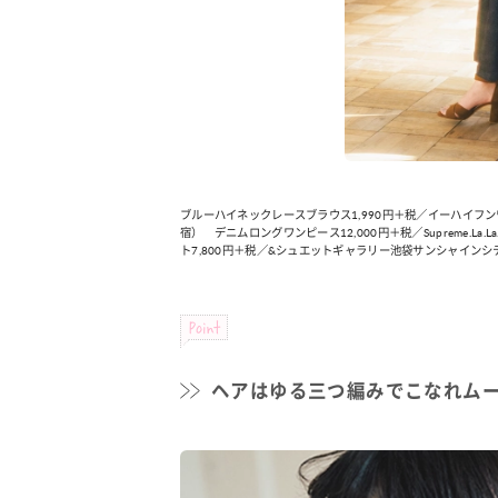
カルチャー
占い
こなれ感たっ
“憧れワンピ”を着るきっかけに♡ おしゃ
【12
】着こなしテ
れ女子が夢中な「ヌン活」の楽しみ方
8月2
ブルーハイネックレースブラウス1,990円＋税／イーハイ
宿） デニムロングワンピース12,000円＋税／Supreme.La
ト7,800円＋税／&シュエットギャラリー池袋サンシャインシテ
Point
ヘアはゆる三つ編みでこなれム