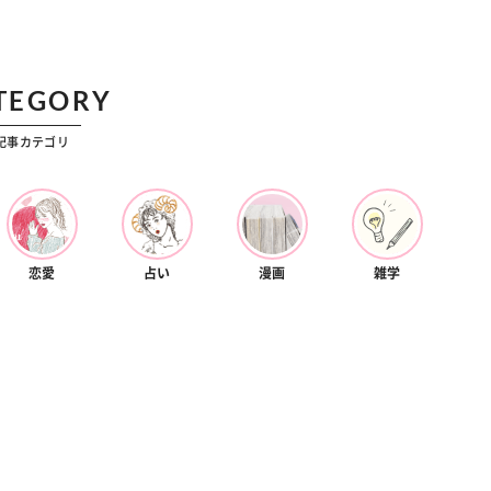
カルチャー
星座別】今月の恋愛運♡ 7月23日～
【Dリーグ】Ray世代注目のプロ
0日の運勢は？
集団♡ 各チームを彩る「イケメン
ー」特集
TEGORY
記事カテゴリ
恋愛
占い
漫画
雑学