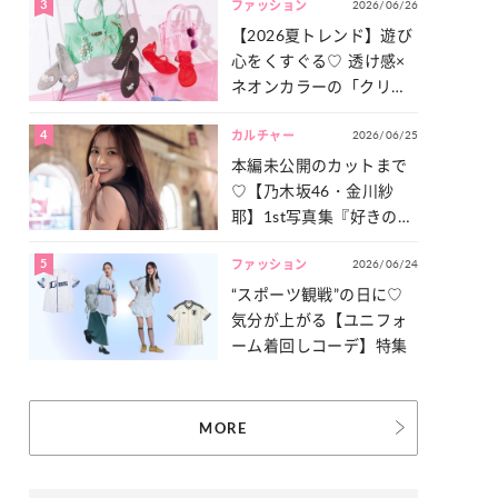
3
2026/06/26
一気見せ！
ファッション
【2026夏トレンド】遊び
心をくすぐる♡ 透け感×
ネオンカラーの「クリア
小物」をご紹介！
4
2026/06/25
カルチャー
本編未公開のカットまで
♡【乃木坂46・金川紗
耶】1st写真集『好きのグ
ラデーション』の魅力を
5
2026/06/24
たっぷりとお届け！
ファッション
“スポーツ観戦”の日に♡
気分が上がる【ユニフォ
ーム着回しコーデ】特集
MORE