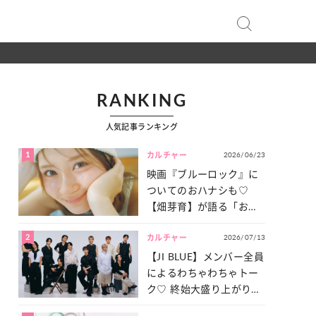
RANKING
人気記事ランキング
1
2026/06/23
カルチャー
映画『ブルーロック』に
ついてのおハナシも♡
【畑芽育】が語る「お仕
事への向きあい方」と
2
2026/07/13
は？
カルチャー
【JI BLUE】メンバー全員
によるわちゃわちゃトー
ク♡ 終始大盛り上がりだ
った「サッカー談義」を