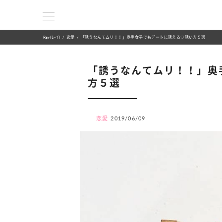
Ray(レイ)
恋愛
「誘うなんてムリ！！」奥手女子でもデートに誘える♡誘い方５選
「誘うなんてムリ！！」奥
方５選
恋愛
2019/06/09