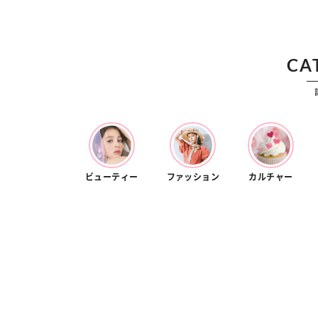
カルチャー
占い
こなれ感たっ
“憧れワンピ”を着るきっかけに♡ おしゃ
【12
】着こなしテ
れ女子が夢中な「ヌン活」の楽しみ方
8月2
CA
ビューティー
ファッション
カルチャー