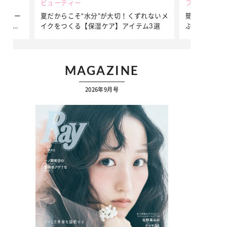
ビューティー
ファッション
ダンサー
夏だからこそ“水分”が大切！くずれないメ
簡単アレンジ
ダンサ
イクをつくる【保湿ケア】アイテム3選
ぷりの【そで
ク
MAGAZINE
2026年9月号