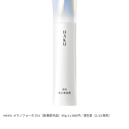
HAKU メラノフォーカスIV［医薬部外品］45g 11,000円／資生堂（2/21発売）