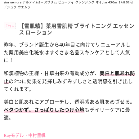
shu uemura アルティム8∞ スブリム ビューティ クレンジング オイルn 450ml 14,850円
／シュウ ウエムラ
Item
【雪肌精】薬用雪肌精 ブライトニング エッセン
ス ローション
昨年、ブランド誕生から40年目に向けてリニューアルし
た薬用美白化粧水はすぐさま名品スキンケアとして人気
に！
和漢植物の王様・甘草由来の有効成分が、
美白と肌あれ防
の2つに効果を発揮しみずみずしさと透明感を引き出し
止
てくれます。
美白と肌あれにアプローチし、透明感ある肌をめざせる。
もデイリーケアに最
ベタつかず、さっぱりしたつけ心地
適。
Rayモデル・中村里帆