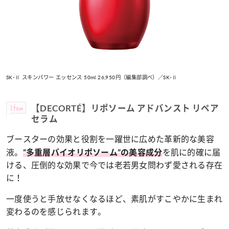
SK-Ⅱ スキンパワー エッセンス 50ml 26,950円（編集部調べ）／SK-Ⅱ
Item
【DECORTÉ】リポソーム アドバンスト リペア
セラム
ブースターの効果と役割を一躍世に広めた革新的な美容
液。
を肌に的確に届
“多重層バイオリポソーム”の美容成分
ける、圧倒的な効果で今では老若男女問わず愛される存在
に！
一度使うと手放せなくなるほど、素肌がすこやかに生まれ
変わるのを感じられます。