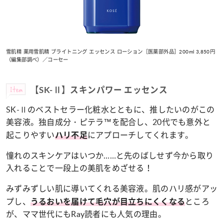
雪肌精 薬用雪肌精 ブライトニング エッセンス ローション［医薬部外品］200ml 3,850円
（編集部調べ）／コーセー
Item
【SK-Ⅱ】スキンパワー エッセンス
SK-Ⅱのベストセラー化粧水とともに、推したいのがこの
美容液。独自成分・ピテラ™を配合し、20代でも意外と
起こりやすい
にアプローチしてくれます。
ハリ不足
憧れのスキンケアはいつか……と先のばしせず今から取り
入れることで一段上の美肌をめざせる！
みずみずしい肌に導いてくれる美容液。肌のハリ感がアッ
プし、
ところ
うるおいを届けて毛穴が目立ちにくくなる
が、ママ世代にもRay読者にも人気の理由。