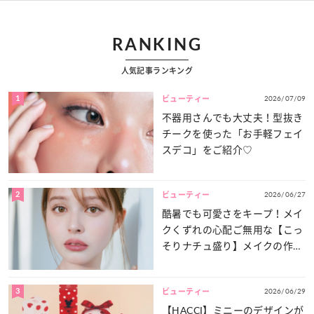
RANKING
人気記事ランキング
1
2026/07/09
ビューティー
不器用さんでも大丈夫！型抜き
チークを使った「お手軽フェイ
スデコ」をご紹介♡
2
2026/06/27
ビューティー
酷暑でも可愛さをキープ！メイ
クくずれの心配ご無用な【こっ
そりナチュ盛り】メイクの作り
方
3
2026/06/29
ビューティー
【HACCI】ミニーのデザインが