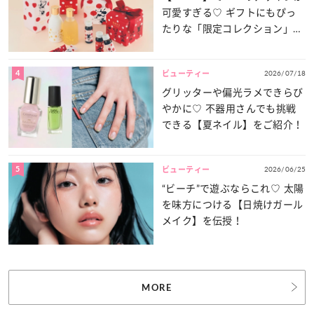
可愛すぎる♡ ギフトにもぴっ
たりな「限定コレクション」が
登場！
4
2026/07/18
ビューティー
グリッターや偏光ラメできらび
やかに♡ 不器用さんでも挑戦
できる【夏ネイル】をご紹介！
5
2026/06/25
ビューティー
“ビーチ”で遊ぶならこれ♡ 太陽
を味方につける【日焼けガール
メイク】を伝授！
MORE