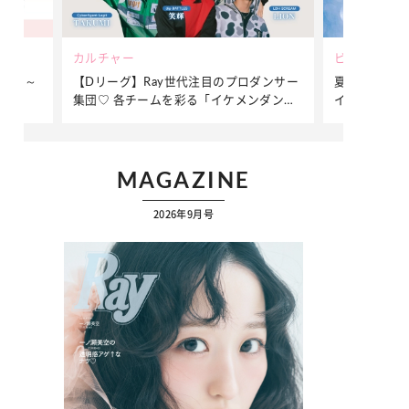
ビューティー
ファッション
ダンサー
夏だからこそ“水分”が大切！くずれないメ
簡単アレンジ
ダンサ
イクをつくる【保湿ケア】アイテム3選
ぷりの【そで
ク
MAGAZINE
2026年9月号