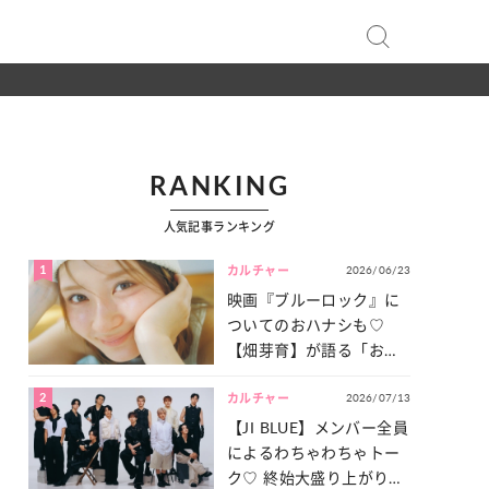
RANKING
人気記事ランキング
1
2026/06/23
カルチャー
映画『ブルーロック』に
ついてのおハナシも♡
【畑芽育】が語る「お仕
事への向きあい方」と
2
2026/07/13
は？
カルチャー
【JI BLUE】メンバー全員
によるわちゃわちゃトー
ク♡ 終始大盛り上がりだ