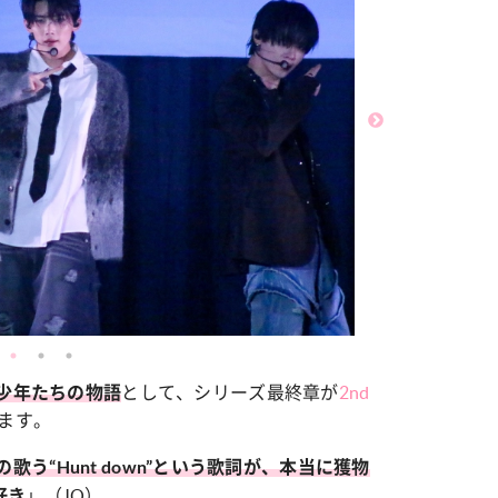
カルチャー
星座別】今月の恋愛運♡ 7月23日～
【Dリーグ】Ray世代注目のプロ
0日の運勢は？
集団♡ 各チームを彩る「イケメン
ー」特集
として、シリーズ最終章が
2nd
少年たちの物語
ます。
の歌う“Hunt down”という歌詞が、本当に獲物
」（JO）。
好き