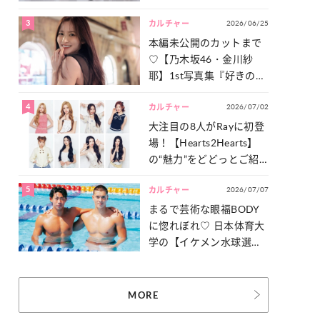
った「サッカー談義」を
3
2026/06/25
一気見せ！
カルチャー
本編未公開のカットまで
♡【乃木坂46・金川紗
耶】1st写真集『好きのグ
ラデーション』の魅力を
4
2026/07/02
たっぷりとお届け！
カルチャー
大注目の8人がRayに初登
場！【Hearts2Hearts】
の“魅力”をどどっとご紹
介！
5
2026/07/07
カルチャー
まるで芸術な眼福BODY
に惚れぼれ♡ 日本体育大
学の【イケメン水球選
手】スナップ
MORE