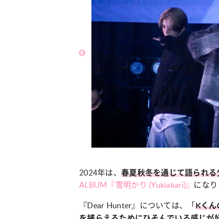
カルチャー
占い
こなれ感たっ
“憧れワンピ”を着るきっかけに♡ おしゃ
【12
】着こなしテ
れ女子が夢中な「ヌン活」の楽しみ方
8月2
2024年は、
春夏秋冬を通じて語られる
ALBUM『雪明かり (Yukiakari)』
になり
『Dear Hunter』については、「
Kくん
を捕らえるためにひそんでいる感じが