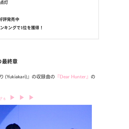
点灯
)』好評発売中
ンキングで1位を獲得！
の最終章
(Yukiakari)』の収録曲の
『Dear Hunter』
の