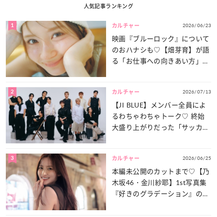
人気記事ランキング
1
2026/06/23
カルチャー
映画『ブルーロック』について
のおハナシも♡【畑芽育】が語
る「お仕事への向きあい方」と
は？
2
2026/07/13
カルチャー
【JI BLUE】メンバー全員によ
るわちゃわちゃトーク♡ 終始
大盛り上がりだった「サッカー
談義」を一気見せ！
3
2026/06/25
カルチャー
本編未公開のカットまで♡【乃
木坂46・金川紗耶】1st写真集
『好きのグラデーション』の魅
力をたっぷりとお届け！