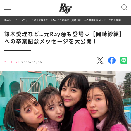
Ray(レイ)
カルチャー
鈴木愛理など…元Ray㋲も登場♡【岡崎紗絵】への卒業記念メッセージを大公開！
鈴木愛理など…元Ray㋲も登場♡【岡崎紗絵】
への卒業記念メッセージを大公開！
CULTURE
2025/01/06