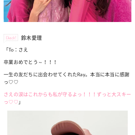
Check!
鈴木愛理
「To：さえ
卒業おめでとう～！！！
一生の友だちに出会わせてくれたRay。
本当に本当に感謝
っ♡♡
さえの涙はこれからも私が守るよっ！！！
ずっと大スキー
っ♡♡
」