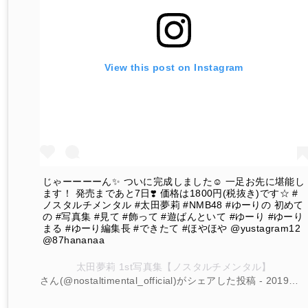
View this post on Instagram
じゃーーーーん✨ ついに完成しました☺︎ 一足お先に堪能し
ます！ 発売まであと7日❣️ 価格は1800円(税抜き)です☆ #
ノスタルチメンタル #太田夢莉 #NMB48 #ゆーりの 初めて
の #写真集 #見て #飾って #遊ばんといて #ゆーり #ゆーり
まる #ゆーり編集長 #できたて #ほやほや @yustagram12
@87hananaa
太田夢莉 1st写真集【ノスタルチメンタル】
さん(@nostaltimental_official)がシェアした投稿 -
2019年 3月月19日午後8時16分PDT