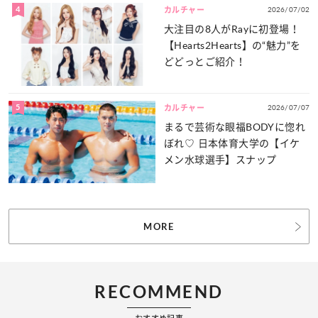
4
2026/07/02
カルチャー
大注目の8人がRayに初登場！
【Hearts2Hearts】の“魅力”を
どどっとご紹介！
5
2026/07/07
カルチャー
まるで芸術な眼福BODYに惚れ
ぼれ♡ 日本体育大学の【イケ
メン水球選手】スナップ
MORE
RECOMMEND