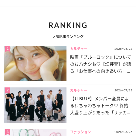
RANKING
人気記事ランキング
1
2026/06/23
カルチャー
映画『ブルーロック』について
のおハナシも♡【畑芽育】が語
る「お仕事への向きあい方」と
は？
2
2026/07/13
カルチャー
【JI BLUE】メンバー全員によ
るわちゃわちゃトーク♡ 終始
大盛り上がりだった「サッカー
談義」を一気見せ！
3
2026/06/26
ファッション