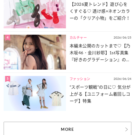
【2026夏トレンド】遊び心を
くすぐる♡ 透け感×ネオンカラ
ーの「クリア小物」をご紹介！
4
2026/06/25
カルチャー
本編未公開のカットまで♡【乃
木坂46・金川紗耶】1st写真集
『好きのグラデーション』の魅
力をたっぷりとお届け！
5
2026/06/24
ファッション
“スポーツ観戦”の日に♡ 気分が
上がる【ユニフォーム着回しコ
ーデ】特集
MORE