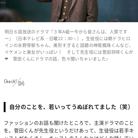
明日６話放送のドラマ『３年A組ー今から皆さんは、人質です
ー』（日本テレビ系・日曜22：30～）。生徒役には朝ドラヒロ
インの永野芽郁ちゃん、美形すぎると話題の神尾楓珠くんなど、
イケメンと美女がいっぱい！ そして先生役には菅田将暉くんが
❤ 菅田くんにドラマの話、色々聞いちゃいました♪
Check!
04
自分のことを、若いってうぬぼれてました（笑）
ファッションのお話も聞けたところで、主演ドラマのこと
を。菅田くんが先生役というだけあって、生徒役は若手キ