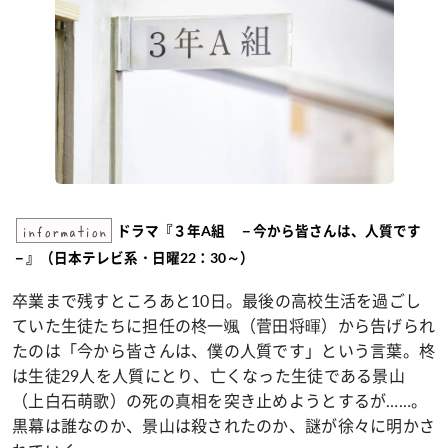
information
ドラマ『３年A組 －今から皆さんは、人質です
－』（日本テレビ系・日曜22：30～）
卒業まで残すところあと10日。最後の高校生活を過ごし
ていた生徒たちに担任の柊一颯（菅田将暉）から告げられ
たのは「今から皆さんは、僕の人質です」という言葉。柊
は生徒29人を人質にとり、亡くなった生徒である景山
（上白石萌歌）の死の真相を突き止めようとするが……。
黒幕は誰なのか、景山は殺されたのか、謎が徐々に明かさ