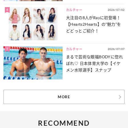
4
2026/07/02
カルチャー
大注目の8人がRayに初登場！
【Hearts2Hearts】の“魅力”を
どどっとご紹介！
5
2026/07/07
カルチャー
まるで芸術な眼福BODYに惚れ
ぼれ♡ 日本体育大学の【イケ
メン水球選手】スナップ
MORE
RECOMMEND