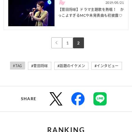
2019/05/21
【菅田将暉】ドラマ主題歌を熱唱！ か
っこよすぎるMCや未発表曲も初披露♡
1
2
#TAG
#菅田将暉
#話題のイケメン
#インタビュー
SHARE
RANKING