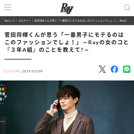
Ray(レイ)
カルチャー
菅田将暉くんが思う「一番男子にモテるのはこのファッションでしょ！」～Rayの女のコと『３年A組』のことを教えて?～
菅田将暉くんが思う「一番男子にモテるのは
このファッションでしょ！」～Rayの女のコと
『３年A組』のことを教えて?～
CULTURE
2019/02/09