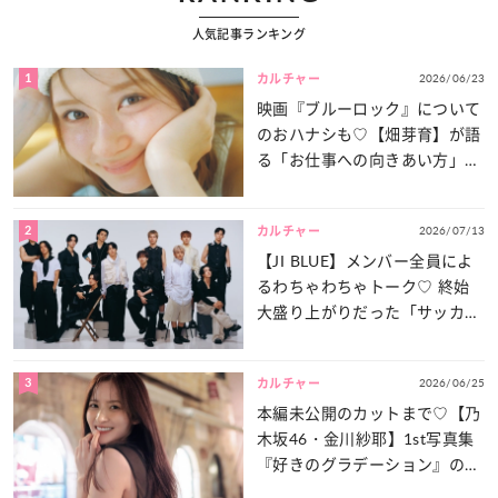
人気記事ランキング
1
2026/06/23
カルチャー
映画『ブルーロック』について
のおハナシも♡【畑芽育】が語
る「お仕事への向きあい方」と
は？
2
2026/07/13
カルチャー
【JI BLUE】メンバー全員によ
るわちゃわちゃトーク♡ 終始
大盛り上がりだった「サッカー
談義」を一気見せ！
3
2026/06/25
カルチャー
本編未公開のカットまで♡【乃
木坂46・金川紗耶】1st写真集
『好きのグラデーション』の魅
力をたっぷりとお届け！