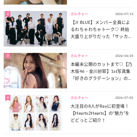
は？
2
2026/07/13
カルチャー
【JI BLUE】メンバー全員によ
るわちゃわちゃトーク♡ 終始
大盛り上がりだった「サッカー
談義」を一気見せ！
3
2026/06/25
カルチャー
本編未公開のカットまで♡【乃
木坂46・金川紗耶】1st写真集
『好きのグラデーション』の魅
力をたっぷりとお届け！
4
2026/07/02
カルチャー
大注目の8人がRayに初登場！
【Hearts2Hearts】の“魅力”を
どどっとご紹介！