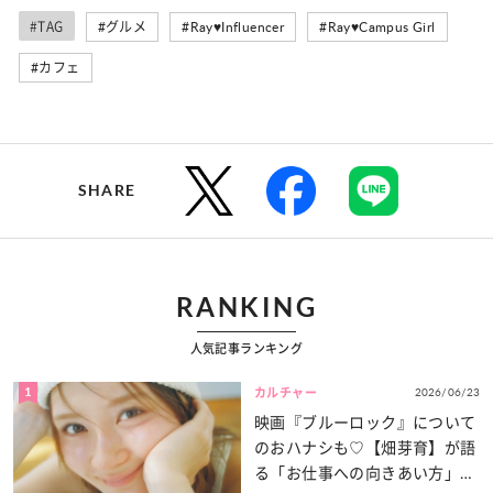
#TAG
#グルメ
#Ray♥Influencer
#Ray♥Campus Girl
#カフェ
SHARE
RANKING
人気記事ランキング
1
2026/06/23
カルチャー
映画『ブルーロック』について
のおハナシも♡【畑芽育】が語
る「お仕事への向きあい方」と