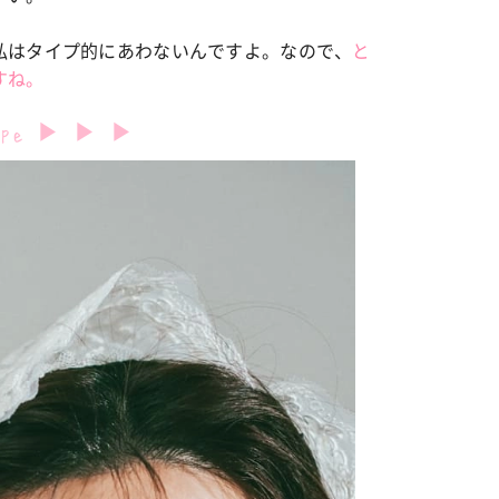
私はタイプ的にあわないんですよ。なので、
と
カルチャー
すね。
星座別】今月の恋愛運♡ 7月23日～
【Dリーグ】Ray世代注目のプロ
0日の運勢は？
集団♡ 各チームを彩る「イケメン
ー」特集