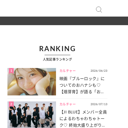
RANKING
人気記事ランキング
1
2026/06/23
カルチャー
映画『ブルーロック』に
ついてのおハナシも♡
【畑芽育】が語る「お仕
事への向きあい方」と
2
2026/07/13
は？
カルチャー
【JI BLUE】メンバー全員
によるわちゃわちゃトー
ク♡ 終始大盛り上がりだ