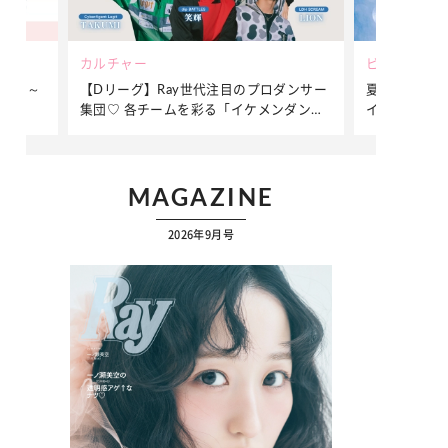
ビューティー
ファッション
ダンサー
夏だからこそ“水分”が大切！くずれないメ
簡単アレンジ
ダンサ
イクをつくる【保湿ケア】アイテム3選
ぷりの【そで
ク
MAGAZINE
2026年9月号