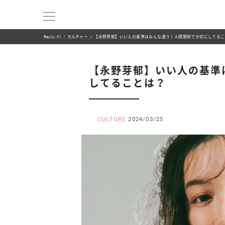
Ray(レイ)
カルチャー
【永野芽郁】いい人の基準はみんな違う！人間関係で大切にしてるこ
【永野芽郁】いい人の基準
してることは？
CULTURE
2024/03/25