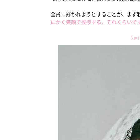
全員に好かれようとすることが、まず
カルチャー
占い
にかく笑顔で挨拶する、それくらいで
こなれ感たっ
“憧れワンピ”を着るきっかけに♡ おしゃ
【12
】着こなしテ
れ女子が夢中な「ヌン活」の楽しみ方
8月2