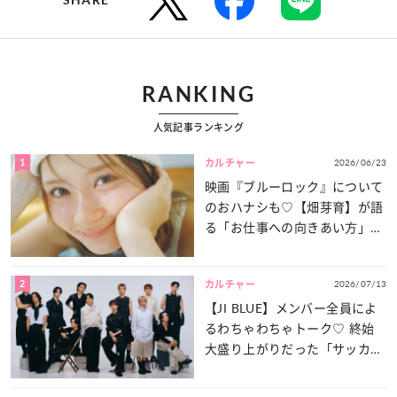
RANKING
人気記事ランキング
1
2026/06/23
カルチャー
映画『ブルーロック』について
のおハナシも♡【畑芽育】が語
る「お仕事への向きあい方」と
は？
2
2026/07/13
カルチャー
【JI BLUE】メンバー全員によ
るわちゃわちゃトーク♡ 終始
大盛り上がりだった「サッカー
談義」を一気見せ！