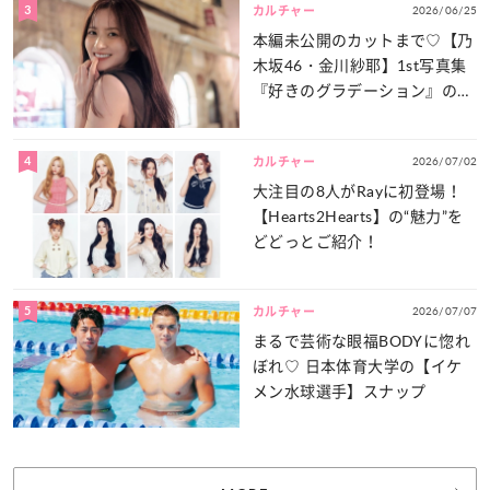
3
2026/06/25
カルチャー
本編未公開のカットまで♡【乃
木坂46・金川紗耶】1st写真集
『好きのグラデーション』の魅
力をたっぷりとお届け！
4
2026/07/02
カルチャー
大注目の8人がRayに初登場！
【Hearts2Hearts】の“魅力”を
どどっとご紹介！
5
2026/07/07
カルチャー
まるで芸術な眼福BODYに惚れ
ぼれ♡ 日本体育大学の【イケ
メン水球選手】スナップ