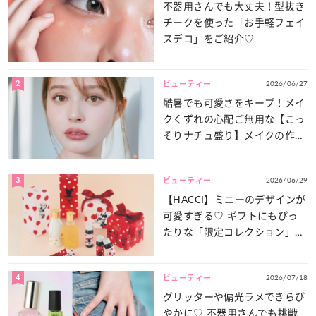
不器用さんでも大丈夫！型抜き
チークを使った「お手軽フェイ
スデコ」をご紹介♡
2
2026/06/27
ビューティー
酷暑でも可愛さをキープ！メイ
クくずれの心配ご無用な【こっ
そりナチュ盛り】メイクの作り
方
3
2026/06/29
ビューティー
【HACCI】ミニーのデザインが
可愛すぎる♡ ギフトにもぴっ
たりな「限定コレクション」が
登場！
4
2026/07/18
ビューティー
グリッターや偏光ラメできらび
やかに♡ 不器用さんでも挑戦