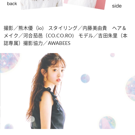
撮影／熊木優（io) スタイリング／内藤美由貴 ヘア＆
メイク／河合茄邑（CO.CO.RO) モデル／吉田朱里（本
誌専属）撮影協力／AWABEES