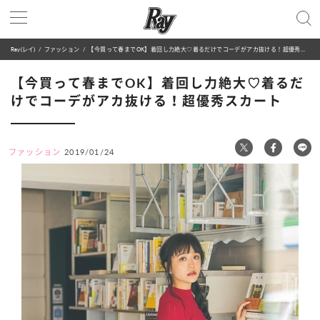
Ray(レイ)
ファッション
【今買って春までOK】着回し力絶大♡着るだけでコーデがアカ抜ける！超優秀スカート
【今買って春までOK】着回し力絶大♡着るだ
けでコーデがアカ抜ける！超優秀スカート
ファッション
2019/01/24