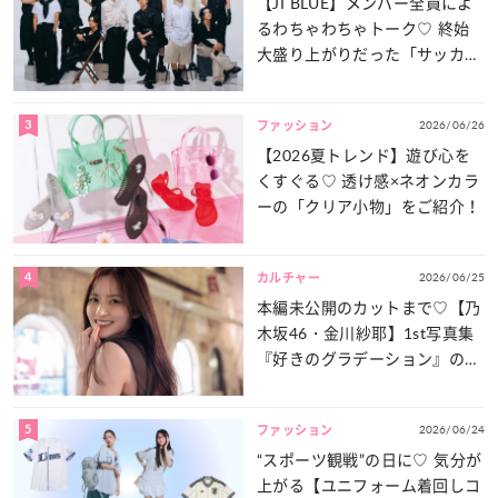
【JI BLUE】メンバー全員によ
るわちゃわちゃトーク♡ 終始
大盛り上がりだった「サッカー
談義」を一気見せ！
3
2026/06/26
ファッション
【2026夏トレンド】遊び心を
くすぐる♡ 透け感×ネオンカラ
ーの「クリア小物」をご紹介！
4
2026/06/25
カルチャー
本編未公開のカットまで♡【乃
木坂46・金川紗耶】1st写真集
『好きのグラデーション』の魅
力をたっぷりとお届け！
5
2026/06/24
ファッション
“スポーツ観戦”の日に♡ 気分が
上がる【ユニフォーム着回しコ