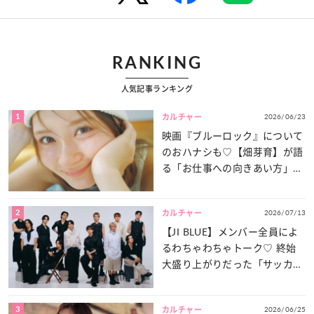
RANKING
人気記事ランキング
1
2026/06/23
カルチャー
映画『ブルーロック』について
のおハナシも♡【畑芽育】が語
る「お仕事への向きあい方」と
は？
2
2026/07/13
カルチャー
【JI BLUE】メンバー全員によ
るわちゃわちゃトーク♡ 終始
大盛り上がりだった「サッカー
談義」を一気見せ！
3
2026/06/25
カルチャー