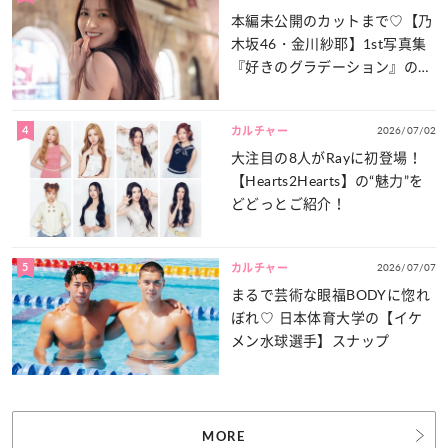
本編未公開のカットまで♡【乃
木坂46・金川紗耶】1st写真集
『好きのグラデーション』の魅
力をたっぷりとお届け！
4
2026/07/02
カルチャー
大注目の8人がRayに初登場！
【Hearts2Hearts】の“魅力”を
どどっとご紹介！
5
2026/07/07
カルチャー
まるで芸術な眼福BODYに惚れ
ぼれ♡ 日本体育大学の【イケ
メン水球選手】スナップ
MORE