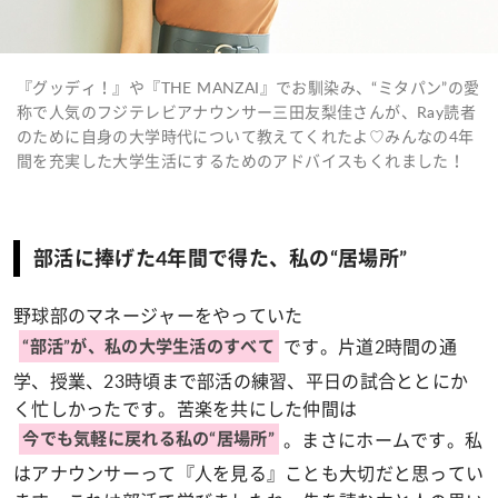
『グッディ！』や『THE MANZAI』でお馴染み、“ミタパン”の愛
称で人気のフジテレビアナウンサー三田友梨佳さんが、Ray読者
のために自身の大学時代について教えてくれたよ♡みんなの4年
間を充実した大学生活にするためのアドバイスもくれました！
部活に捧げた4年間で得た、私の“居場所”
野球部のマネージャーをやっていた
です。片道2時間の通
“部活”が、私の大学生活のすべて
学、授業、23時頃まで部活の練習、平日の試合ととにか
く忙しかったです。苦楽を共にした仲間は
。まさにホームです。私
今でも気軽に戻れる私の“居場所”
はアナウンサーって『人を見る』ことも大切だと思ってい