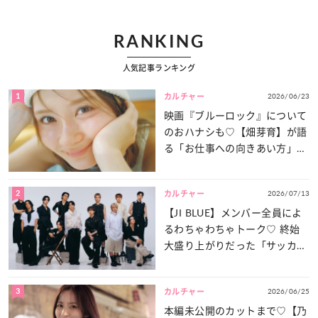
RANKING
人気記事ランキング
1
2026/06/23
カルチャー
映画『ブルーロック』について
のおハナシも♡【畑芽育】が語
る「お仕事への向きあい方」と
は？
2
2026/07/13
カルチャー
【JI BLUE】メンバー全員によ
るわちゃわちゃトーク♡ 終始
大盛り上がりだった「サッカー
談義」を一気見せ！
3
2026/06/25
カルチャー
本編未公開のカットまで♡【乃