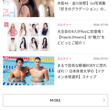
木坂46・金川紗耶】1st写真集
『好きのグラデーション』の魅
力をたっぷりとお届け！
4
2026/07/02
カルチャー
大注目の8人がRayに初登場！
【Hearts2Hearts】の“魅力”を
どどっとご紹介！
5
2026/07/07
カルチャー
まるで芸術な眼福BODYに惚れ
ぼれ♡ 日本体育大学の【イケ
メン水球選手】スナップ
MORE